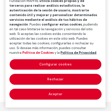
Fundación MAPFRE
utiliza cookies propias y de
O
P
Q
R
S
T
U
terceros para realizar análisis estadísticos, la
autenticación de la sesión de usuario, mostrarte
V
W
X
Y
Z
contenido útil y mejorar y personalizar determinados
servicios mediante el análisis de tus hábitos de
Diccionario de seguros
navegación
. Puedes
configurar estas cookies
, pudiendo
en tal caso limitarse la navegación y servicios del sitio
web. Si aceptas las cookies estás consintiendo la
utilización de las cookies en este sitio web. Puedes
llamamiento (call)
aceptar todas las cookies, configurarlas o rechazar su
uso. Si deseas más información, puedes consultar
nuestra
Política de Cookies
y la
Política de Privacidad
.
Configurar cookies
Citación o requerimiento. Nombramiento
testamentario o designación sucesoria legal.
Rechazar
Aceptar