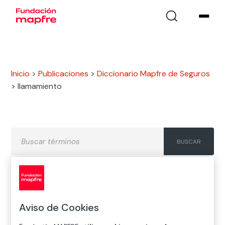
Inicio
>
Publicaciones
>
Diccionario Mapfre de Seguros
>
llamamiento
A
B
C
D
E
F
G
Aviso de Cookies
H
I
J
K
L
M
N
Ñ