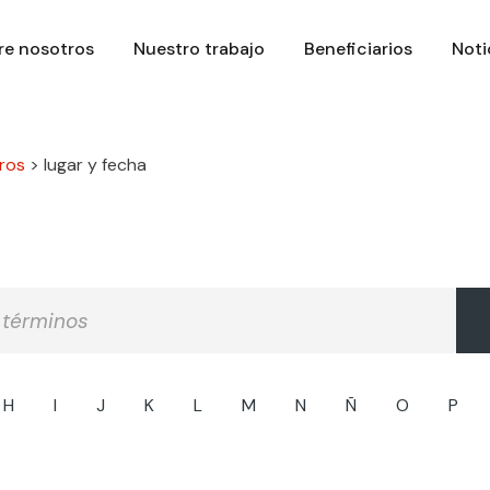
re nosotros
Nuestro trabajo
Beneficiarios
Noti
ros
>
lugar y fecha
H
I
J
K
L
M
N
Ñ
O
P