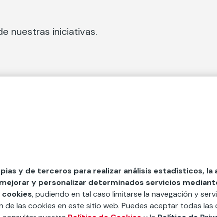
e nuestras iniciativas.
 Secciones
Fundación Mapfre
cial
50 aniversario de compromiso 
tura
Conócenos
 y divulgación
Nuestras App
opias y de terceros para realizar análisis estadísticos, la
 mejorar y personalizar determinados servicios mediante 
y ayudas
Nuestros Podcast
 cookies
, pudiendo en tal caso limitarse la navegación y servi
Sistema Interno de Informació
ón de las cookies en este sitio web. Puedes aceptar todas las 