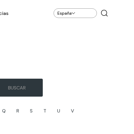
cias
España
Q
R
S
T
U
V