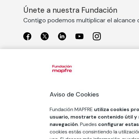
Únete a nuestra Fundación
Contigo podemos multiplicar el alcance d
Exposiciones
Nuestras
Exposiciones en Madrid
Acción So
Aviso de Cookies
Exposiciones en Barcelona
Arte y cul
Educación
Fundación MAPFRE
utiliza cookies pr
COMPRAR ENTRADA
usuario, mostrarte contenido útil y
Premios 
navegación
. Puedes
configurar estas
FSE+
cookies estás consintiendo la utilizaci