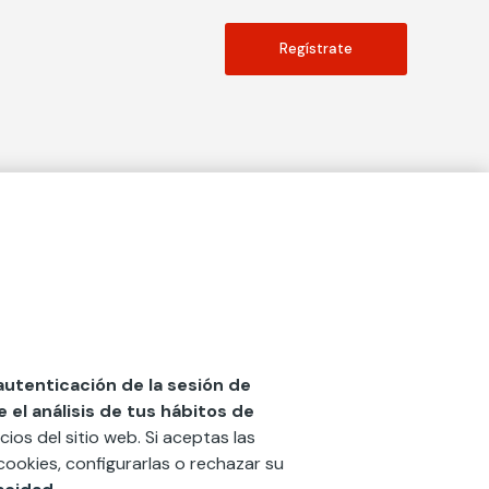
Regístrate
Actualidad
social
Publicaciones
Blog
Diccionario de Seguros
 autenticación de la sesión de
el análisis de tus hábitos de
Centro de Documentación
cios del sitio web. Si aceptas las
n
Red Ibérica Fundación Mapfre
cookies, configurarlas o rechazar su