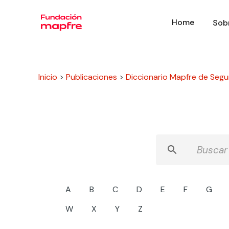
Home
Sob
Inicio
>
Publicaciones
>
Diccionario Mapfre de Segu
A
B
C
D
E
F
G
W
X
Y
Z