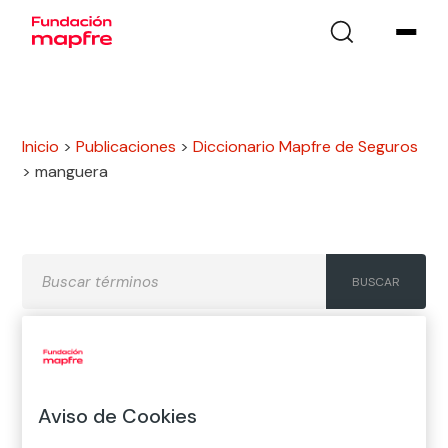
Inicio
>
Publicaciones
>
Diccionario Mapfre de Seguros
>
manguera
A
B
C
D
E
F
G
Aviso de Cookies
H
I
J
K
L
M
N
Ñ