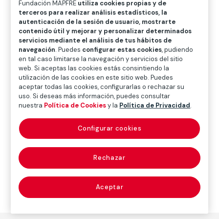
Fundación MAPFRE
utiliza cookies propias y de
O
P
Q
R
S
T
U
terceros para realizar análisis estadísticos, la
autenticación de la sesión de usuario, mostrarte
V
W
X
Y
Z
contenido útil y mejorar y personalizar determinados
servicios mediante el análisis de tus hábitos de
Diccionario de seguros
navegación
. Puedes
configurar estas cookies
, pudiendo
en tal caso limitarse la navegación y servicios del sitio
web. Si aceptas las cookies estás consintiendo la
utilización de las cookies en este sitio web. Puedes
manguera (hose)
aceptar todas las cookies, configurarlas o rechazar su
uso. Si deseas más información, puedes consultar
nuestra
Política de Cookies
y la
Política de Privacidad
.
Tubo (flexible o semirrígido) provisto en sus extremos
Configurar cookies
de racores que permiten su conexión a la
lanza
, a la
válvula o a otra manguera.
Rechazar
Aceptar