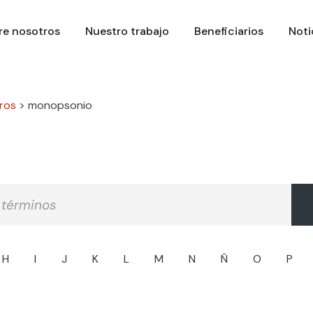
re nosotros
Nuestro trabajo
Beneficiarios
Noti
ros
>
monopsonio
H
I
J
K
L
M
N
Ñ
O
P