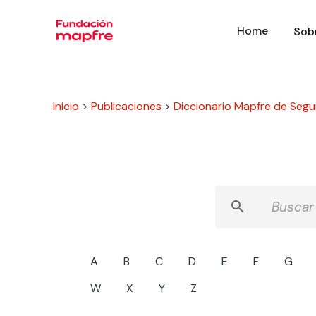
Home
Sob
Inicio
>
Publicaciones
>
Diccionario Mapfre de Segu
A
B
C
D
E
F
G
W
X
Y
Z