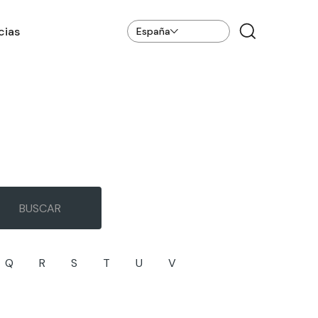
cias
España
Q
R
S
T
U
V