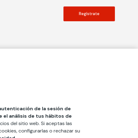
Regístrate
Actualidad
social
Publicaciones
Blog
Diccionario de Seguros
 autenticación de la sesión de
el análisis de tus hábitos de
Centro de Documentación
cios del sitio web. Si aceptas las
n
Red Ibérica Fundación Mapfre
cookies, configurarlas o rechazar su