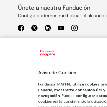
Únete a nuestra Fundación
Contigo podemos multiplicar el alcance d
Exposiciones
Nuestras
Exposiciones en Madrid
Acción So
Aviso de Cookies
Exposiciones en Barcelona
Arte y cul
Educación
Fundación MAPFRE
utiliza cookies pr
COMPRAR ENTRADA
usuario, mostrarte contenido útil y
Premios 
navegación
. Puedes
configurar estas
FSE+
cookies estás consintiendo la utilizaci