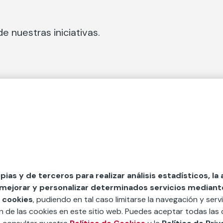
e nuestras iniciativas.
 Secciones
Fundación Mapfre
cial
50 aniversario de compromiso 
tura
Conócenos
 y divulgación
Nuestras App
opias y de terceros para realizar análisis estadísticos, la
 mejorar y personalizar determinados servicios mediante 
y ayudas
Nuestros Podcast
 cookies
, pudiendo en tal caso limitarse la navegación y servi
Sistema Interno de Informació
ón de las cookies en este sitio web. Puedes aceptar todas las 