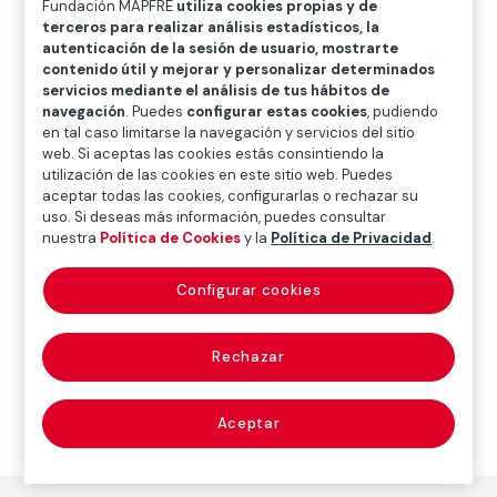
Fundación MAPFRE
utiliza cookies propias y de
O
P
Q
R
S
T
U
terceros para realizar análisis estadísticos, la
autenticación de la sesión de usuario, mostrarte
V
W
X
Y
Z
contenido útil y mejorar y personalizar determinados
servicios mediante el análisis de tus hábitos de
Diccionario de seguros
navegación
. Puedes
configurar estas cookies
, pudiendo
en tal caso limitarse la navegación y servicios del sitio
web. Si aceptas las cookies estás consintiendo la
utilización de las cookies en este sitio web. Puedes
OEA (Organization
aceptar todas las cookies, configurarlas o rechazar su
uso. Si deseas más información, puedes consultar
of American States)
nuestra
Política de Cookies
y la
Política de Privacidad
.
Configurar cookies
Organización de Estados Americanos.
Rechazar
Aceptar