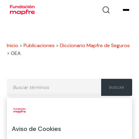
Inicio
>
Publicaciones
>
Diccionario Mapfre de Seguros
>
OEA
A
B
C
D
E
F
G
Aviso de Cookies
H
I
J
K
L
M
N
Ñ