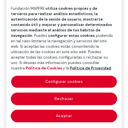
O
P
Q
R
S
T
U
Fundación MAPFRE
utiliza cookies propias y de
V
W
X
Y
Z
terceros para realizar análisis estadísticos, la
autenticación de la sesión de usuario, mostrarte
contenido útil y mejorar y personalizar determinados
Diccionario de seguros
servicios mediante el análisis de tus hábitos de
navegación
. Puedes
configurar estas cookies
, pudiendo
en tal caso limitarse la navegación y servicios del sitio
web. Si aceptas las cookies estás consintiendo la
pago con
utilización de las cookies en este sitio web. Puedes
aceptar todas las cookies, configurarlas o rechazar su
subrogación
uso. Si deseas más información, puedes consultar
nuestra
Política de Cookies
y la
Política de Privacidad
.
(subrogated
Configurar cookies
payment)
Rechazar
Es el realizado por un tercero, inicialmente ajeno al
Aceptar
negocio jurídico, el cual satisface la obligación del
deudor y ocupa la posición del acreedor con los