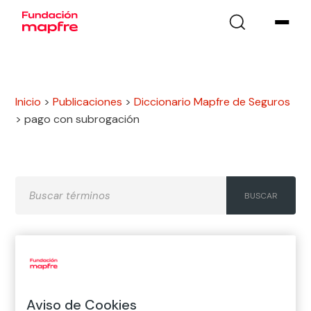
Inicio
>
Publicaciones
>
Diccionario Mapfre de Seguros
>
pago con subrogación
A
B
C
D
E
F
G
H
I
J
K
L
M
N
Ñ
Aviso de Cookies