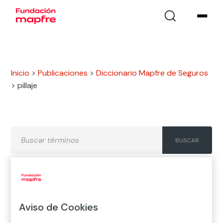
Inicio
>
Publicaciones
>
Diccionario Mapfre de Seguros
>
pillaje
A
B
C
D
E
F
G
Aviso de Cookies
H
I
J
K
L
M
N
Ñ