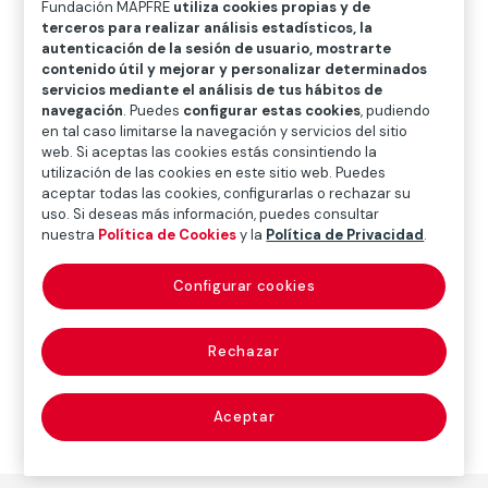
Fundación MAPFRE
utiliza cookies propias y de
O
P
Q
R
S
T
U
terceros para realizar análisis estadísticos, la
autenticación de la sesión de usuario, mostrarte
V
W
X
Y
Z
contenido útil y mejorar y personalizar determinados
servicios mediante el análisis de tus hábitos de
Diccionario de seguros
navegación
. Puedes
configurar estas cookies
, pudiendo
en tal caso limitarse la navegación y servicios del sitio
web. Si aceptas las cookies estás consintiendo la
utilización de las cookies en este sitio web. Puedes
pillaje (pillage)
aceptar todas las cookies, configurarlas o rechazar su
uso. Si deseas más información, puedes consultar
nuestra
Política de Cookies
y la
Política de Privacidad
.
Apoderamiento de bienes ajenos, aprovechando una
Configurar cookies
situación de confusión y desorden, provocada o no a
tal efecto.
Rechazar
Aceptar