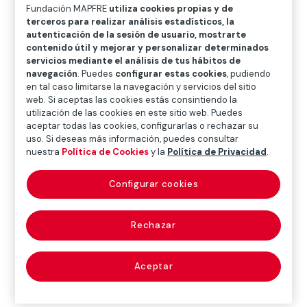
O
P
Q
R
S
T
U
Fundación MAPFRE
utiliza cookies propias y de
terceros para realizar análisis estadísticos, la
V
W
X
Y
Z
autenticación de la sesión de usuario, mostrarte
contenido útil y mejorar y personalizar determinados
servicios mediante el análisis de tus hábitos de
Diccionario de seguros
navegación
. Puedes
configurar estas cookies
, pudiendo
en tal caso limitarse la navegación y servicios del sitio
web. Si aceptas las cookies estás consintiendo la
utilización de las cookies en este sitio web. Puedes
póliza de crédito
aceptar todas las cookies, configurarlas o rechazar su
uso. Si deseas más información, puedes consultar
(credit agreement)
nuestra
Política de Cookies
y la
Política de Privacidad
.
Configurar cookies
Documento, intervenido por fedatario público, en el
que se instrumenta el contrato de
apertura de crédito
Rechazar
(véase).
Aceptar