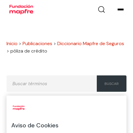
Inicio
>
Publicaciones
>
Diccionario Mapfre de Seguros
>
póliza de crédito
A
B
C
D
E
F
G
H
I
J
K
L
M
N
Ñ
Aviso de Cookies