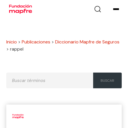
Inicio
>
Publicaciones
>
Diccionario Mapfre de Seguros
>
rappel
A
B
C
D
E
F
G
H
I
J
K
L
M
N
Ñ