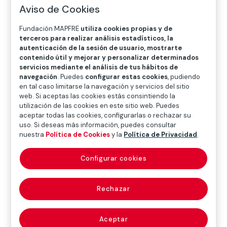
O
P
Q
R
S
T
U
Aviso de Cookies
V
W
X
Y
Z
Fundación MAPFRE
utiliza cookies propias y de
terceros para realizar análisis estadísticos, la
autenticación de la sesión de usuario, mostrarte
Diccionario de seguros
contenido útil y mejorar y personalizar determinados
servicios mediante el análisis de tus hábitos de
navegación
. Puedes
configurar estas cookies
, pudiendo
en tal caso limitarse la navegación y servicios del sitio
rappel (overriding
web. Si aceptas las cookies estás consintiendo la
utilización de las cookies en este sitio web. Puedes
commission)
aceptar todas las cookies, configurarlas o rechazar su
uso. Si deseas más información, puedes consultar
nuestra
Política de Cookies
y la
Política de Privacidad
.
Sistema de retribución, generalmente de carácter
Configurar cookies
complementario, que se aplica normalmente a quienes
en calidad de mediadores o comerciales en nómina
Rechazar
están directamente relacionados con la actividad
comercial o de producción de una entidad
aseguradora. Suele consistir en una participación
Aceptar