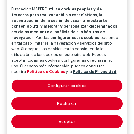
O
P
Q
R
S
T
U
Fundación MAPFRE
utiliza cookies propias y de
V
W
X
Y
Z
terceros para realizar análisis estadísticos, la
autenticación de la sesión de usuario, mostrarte
contenido útil y mejorar y personalizar determinados
Diccionario de seguros
servicios mediante el análisis de tus hábitos de
navegación
. Puedes
configurar estas cookies
, pudiendo
en tal caso limitarse la navegación y servicios del sitio
web. Si aceptas las cookies estás consintiendo la
recomendación
utilización de las cookies en este sitio web. Puedes
aceptar todas las cookies, configurarlas o rechazar su
(recommendation)
uso. Si deseas más información, puedes consultar
nuestra
Política de Cookies
y la
Política de Privacidad
.
Configurar cookies
Acto adoptado por una organización internacional
desprovisto en principio de carácter vinculante, en el
Rechazar
que se insta a los Estados miembros a un determinado
comportamiento.
Acto jurídico no vinculante adoptado por las
Aceptar
instituciones de la Unión Europea que generalmente