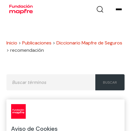
Inicio
>
Publicaciones
>
Diccionario Mapfre de Seguros
>
recomendación
A
B
C
D
E
F
G
H
I
J
K
L
M
N
Ñ
Aviso de Cookies