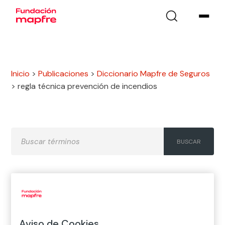
Inicio
>
Publicaciones
>
Diccionario Mapfre de Seguros
>
regla técnica prevención de incendios
A
B
C
D
E
F
G
H
I
J
K
L
M
N
Ñ
Aviso de Cookies