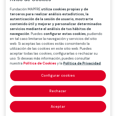
O
P
Q
R
S
T
U
Fundación MAPFRE
utiliza cookies propias y de
V
W
X
Y
Z
terceros para realizar análisis estadísticos, la
autenticación de la sesión de usuario, mostrarte
contenido útil y mejorar y personalizar determinados
Diccionario de seguros
servicios mediante el análisis de tus hábitos de
navegación
. Puedes
configurar estas cookies
, pudiendo
en tal caso limitarse la navegación y servicios del sitio
web. Si aceptas las cookies estás consintiendo la
regla técnica
utilización de las cookies en este sitio web. Puedes
aceptar todas las cookies, configurarlas o rechazar su
prevención de
uso. Si deseas más información, puedes consultar
nuestra
Política de Cookies
y la
Política de Privacidad
.
incendios (fire
Configurar cookies
prevention
technical rule)
Rechazar
Aceptar
Documento cuya finalidad es ofrecer un conjunto de