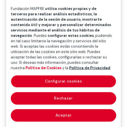
O
P
Q
R
S
T
U
Fundación MAPFRE
utiliza cookies propias y de
V
W
X
Y
Z
terceros para realizar análisis estadísticos, la
autenticación de la sesión de usuario, mostrarte
contenido útil y mejorar y personalizar determinados
Diccionario de seguros
servicios mediante el análisis de tus hábitos de
navegación
. Puedes
configurar estas cookies
, pudiendo
en tal caso limitarse la navegación y servicios del sitio
web. Si aceptas las cookies estás consintiendo la
responsabilidad
utilización de las cookies en este sitio web. Puedes
aceptar todas las cookies, configurarlas o rechazar su
civil (third party
uso. Si deseas más información, puedes consultar
nuestra
Política de Cookies
y la
Política de Privacidad
.
liability)
Configurar cookies
Rechazar
En general, es la obligación que tiene una persona de
reparar los daños y perjuicios producidos a otra a
consecuencia de una acción u omisión, propia o de
Aceptar
tercero por el que deba responderse, en que haya
habido algún tipo de culpa o negligencia. Está regulado