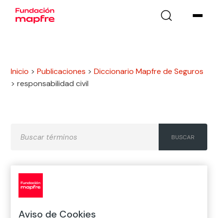
Inicio
>
Publicaciones
>
Diccionario Mapfre de Seguros
>
responsabilidad civil
A
B
C
D
E
F
G
H
I
J
K
L
M
N
Ñ
Aviso de Cookies