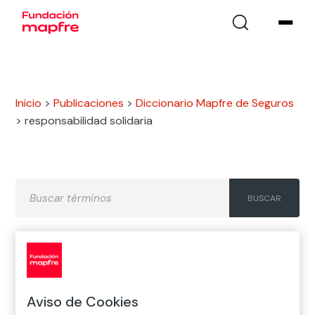
Inicio
>
Publicaciones
>
Diccionario Mapfre de Seguros
>
responsabilidad solidaria
A
B
C
D
E
F
G
H
I
J
K
L
M
N
Ñ
Aviso de Cookies