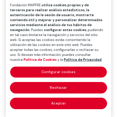
O
P
Q
R
S
T
U
Fundación MAPFRE
utiliza cookies propias y de
terceros para realizar análisis estadísticos, la
V
W
X
Y
Z
autenticación de la sesión de usuario, mostrarte
contenido útil y mejorar y personalizar determinados
Diccionario de seguros
servicios mediante el análisis de tus hábitos de
navegación
. Puedes
configurar estas cookies
, pudiendo
en tal caso limitarse la navegación y servicios del sitio
web. Si aceptas las cookies estás consintiendo la
utilización de las cookies en este sitio web. Puedes
responsabilidad
aceptar todas las cookies, configurarlas o rechazar su
uso. Si deseas más información, puedes consultar
solidaria (joint and
nuestra
Política de Cookies
y la
Política de Privacidad
.
several liabiliy)
Configurar cookies
Rechazar
Responsabilidad civil cuyo importe total se puede
exigir a cualquiera de los causantes del daño, el cual
podrá reclamar a los otros la parte correspondiente.
Aceptar