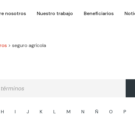
re nosotros
Nuestro trabajo
Beneficiarios
Noti
ros
>
seguro agrícola
H
I
J
K
L
M
N
Ñ
O
P