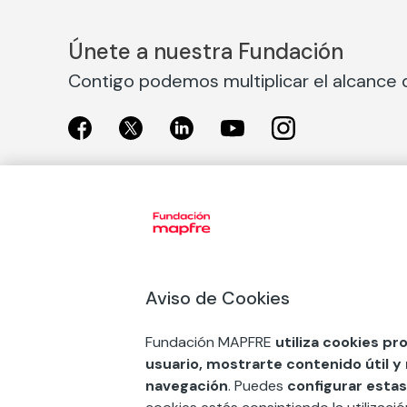
Únete a nuestra Fundación
Contigo podemos multiplicar el alcance d
Exposiciones
Nuestras
Exposiciones en Madrid
Acción So
Aviso de Cookies
Exposiciones en Barcelona
Arte y cul
Educación
Fundación MAPFRE
utiliza cookies pr
COMPRAR ENTRADA
usuario, mostrarte contenido útil y
Premios 
navegación
. Puedes
configurar estas
FSE+