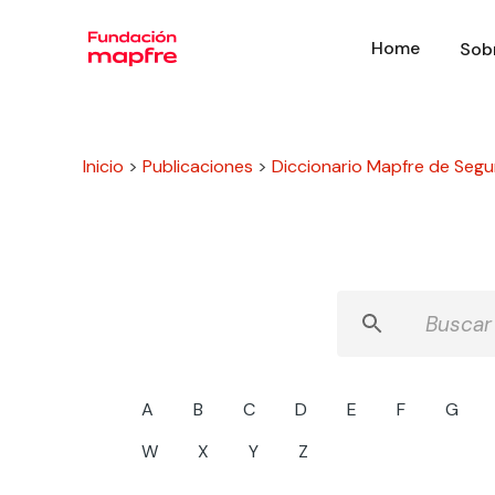
Home
Sob
Inicio
>
Publicaciones
>
Diccionario Mapfre de Segu
A
B
C
D
E
F
G
W
X
Y
Z