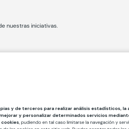
e nuestras iniciativas.
 Secciones
Fundación Mapfre
cial
50 aniversario de compromiso 
tura
Conócenos
 y divulgación
Nuestras App
opias y de terceros para realizar análisis estadísticos, la
 mejorar y personalizar determinados servicios mediante 
y ayudas
Nuestros Podcast
 cookies
, pudiendo en tal caso limitarse la navegación y servi
Sistema Interno de Informació