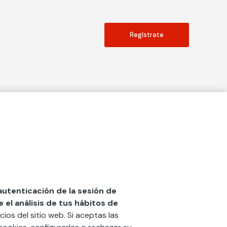
Regístrate
Actualidad
social
Publicaciones
Blog
Diccionario de Seguros
 autenticación de la sesión de
el análisis de tus hábitos de
Centro de Documentación
cios del sitio web. Si aceptas las
n
Red Ibérica Fundación Mapfre