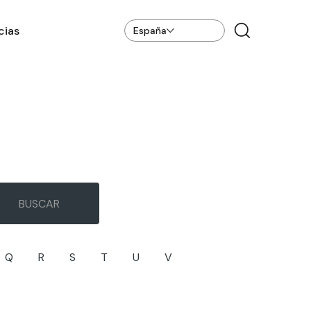
cias
España
Q
R
S
T
U
V