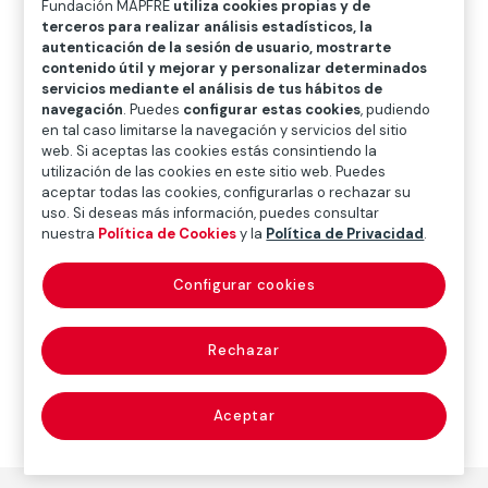
Fundación MAPFRE
utiliza cookies propias y de
O
P
Q
R
S
T
U
terceros para realizar análisis estadísticos, la
autenticación de la sesión de usuario, mostrarte
V
W
X
Y
Z
contenido útil y mejorar y personalizar determinados
servicios mediante el análisis de tus hábitos de
Diccionario de seguros
navegación
. Puedes
configurar estas cookies
, pudiendo
en tal caso limitarse la navegación y servicios del sitio
web. Si aceptas las cookies estás consintiendo la
utilización de las cookies en este sitio web. Puedes
seguro de riesgo
aceptar todas las cookies, configurarlas o rechazar su
uso. Si deseas más información, puedes consultar
(term life insurance)
nuestra
Política de Cookies
y la
Política de Privacidad
.
Configurar cookies
Sinónimo de
seguro para caso de muerte
Rechazar
Aceptar