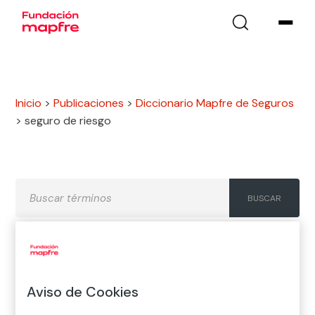
Inicio
>
Publicaciones
>
Diccionario Mapfre de Seguros
>
seguro de riesgo
A
B
C
D
E
F
G
Aviso de Cookies
H
I
J
K
L
M
N
Ñ