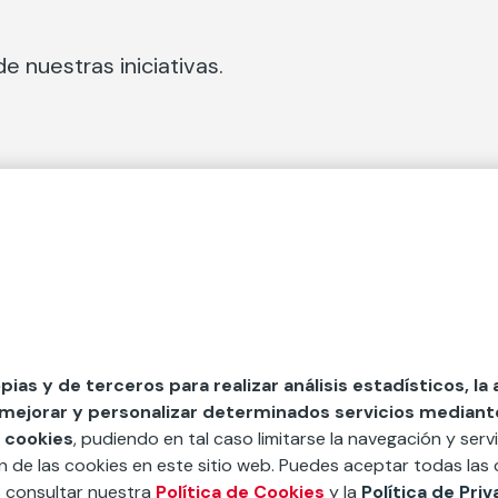
e nuestras iniciativas.
 Secciones
Fundación Mapfre
cial
50 aniversario de compromiso 
tura
Conócenos
 y divulgación
Nuestras App
opias y de terceros para realizar análisis estadísticos, la
 mejorar y personalizar determinados servicios mediante 
y ayudas
Nuestros Podcast
 cookies
, pudiendo en tal caso limitarse la navegación y servi
Sistema Interno de Informació
ón de las cookies en este sitio web. Puedes aceptar todas las 
s consultar nuestra
Política de Cookies
y la
Política de Pri