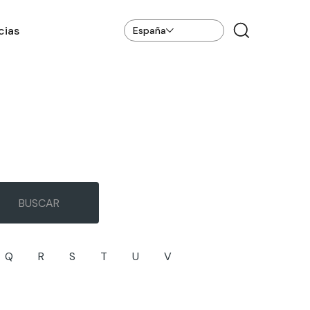
cias
España
Q
R
S
T
U
V