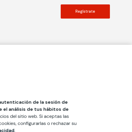
Regístrate
Actualidad
social
Publicaciones
Blog
Diccionario de Seguros
 autenticación de la sesión de
el análisis de tus hábitos de
Centro de Documentación
cios del sitio web. Si aceptas las
n
Red Ibérica Fundación Mapfre
cookies, configurarlas o rechazar su
vacidad
.