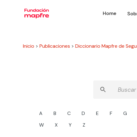
Home
Sob
Inicio
>
Publicaciones
>
Diccionario Mapfre de Segu
A
B
C
D
E
F
G
W
X
Y
Z