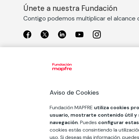
Únete a nuestra Fundación
Contigo podemos multiplicar el alcance d
Exposiciones
Nuestras
Exposiciones en Madrid
Acción So
Aviso de Cookies
Exposiciones en Barcelona
Arte y cul
Educación
Fundación MAPFRE
utiliza cookies pr
COMPRAR ENTRADA
usuario, mostrarte contenido útil y
Premios 
navegación
. Puedes
configurar estas
FSE+
cookies estás consintiendo la utilizaci
uso. Si deseas más información, puede