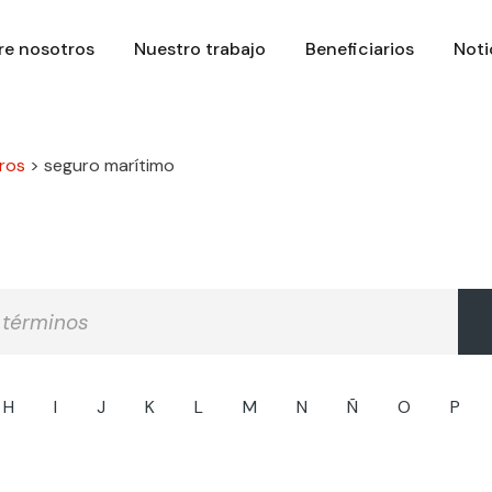
re nosotros
Nuestro trabajo
Beneficiarios
Noti
ros
>
seguro marítimo
H
I
J
K
L
M
N
Ñ
O
P