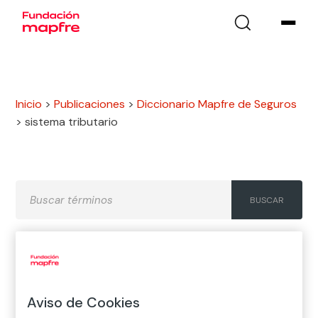
Inicio
>
Publicaciones
>
Diccionario Mapfre de Seguros
>
sistema tributario
A
B
C
D
E
F
G
H
I
J
K
L
M
N
Ñ
Aviso de Cookies