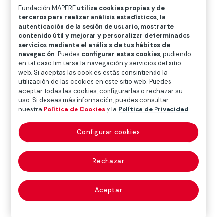
O
P
Q
R
S
T
U
Fundación MAPFRE
utiliza cookies propias y de
terceros para realizar análisis estadísticos, la
V
W
X
Y
Z
autenticación de la sesión de usuario, mostrarte
contenido útil y mejorar y personalizar determinados
servicios mediante el análisis de tus hábitos de
Diccionario de seguros
navegación
. Puedes
configurar estas cookies
, pudiendo
en tal caso limitarse la navegación y servicios del sitio
web. Si aceptas las cookies estás consintiendo la
utilización de las cookies en este sitio web. Puedes
sistema tributario
aceptar todas las cookies, configurarlas o rechazar su
uso. Si deseas más información, puedes consultar
(tax system)
nuestra
Política de Cookies
y la
Política de Privacidad
.
Configurar cookies
Conjunto de normas e instituciones jurídico-tributarias
que componen de forma ordenada y coherente el
Rechazar
ordenamiento fiscal de un país en un momento
determinado. Véase
tributos
.
Aceptar