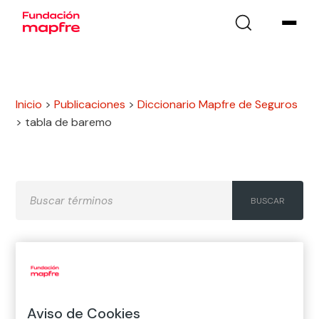
Inicio
>
Publicaciones
>
Diccionario Mapfre de Seguros
>
tabla de baremo
A
B
C
D
E
F
G
H
I
J
K
L
M
N
Ñ
Aviso de Cookies