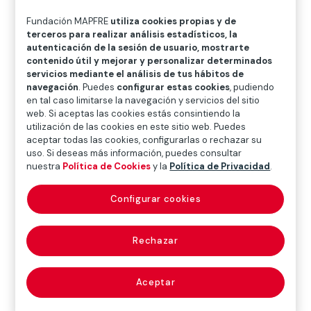
O
P
Q
R
S
T
U
Fundación MAPFRE
utiliza cookies propias y de
V
W
X
Y
Z
terceros para realizar análisis estadísticos, la
autenticación de la sesión de usuario, mostrarte
contenido útil y mejorar y personalizar determinados
Diccionario de seguros
servicios mediante el análisis de tus hábitos de
navegación
. Puedes
configurar estas cookies
, pudiendo
en tal caso limitarse la navegación y servicios del sitio
web. Si aceptas las cookies estás consintiendo la
tabla de baremo
utilización de las cookies en este sitio web. Puedes
aceptar todas las cookies, configurarlas o rechazar su
(cale chart)
uso. Si deseas más información, puedes consultar
nuestra
Política de Cookies
y la
Política de Privacidad
.
Configurar cookies
A los efectos del cálculo de la garantía financiera
ambiental, constituye un instrumento sectorial para el
Rechazar
análisis del riesgo; está prevista para los sectores o
pequeñas y medianas empresas que, por su alto grado
de homogeneidad, permitan la estandarización de sus
Aceptar
riesgos ambientales como “Tabla de Baremos del