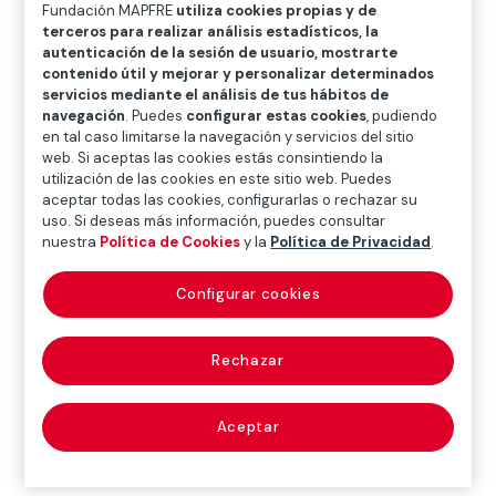
O
P
Q
R
S
T
U
Fundación MAPFRE
utiliza cookies propias y de
terceros para realizar análisis estadísticos, la
V
W
X
Y
Z
autenticación de la sesión de usuario, mostrarte
contenido útil y mejorar y personalizar determinados
servicios mediante el análisis de tus hábitos de
Diccionario de seguros
navegación
. Puedes
configurar estas cookies
, pudiendo
en tal caso limitarse la navegación y servicios del sitio
web. Si aceptas las cookies estás consintiendo la
utilización de las cookies en este sitio web. Puedes
telemática
aceptar todas las cookies, configurarlas o rechazar su
uso. Si deseas más información, puedes consultar
(telematics)
nuestra
Política de Cookies
y la
Política de Privacidad
.
Configurar cookies
Término que define la utilización conjunta de la
Rechazar
informática
y las
telecomunicaciones
.
Aceptar