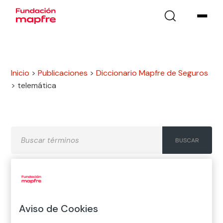
Inicio
>
Publicaciones
>
Diccionario Mapfre de Seguros
>
telemática
A
B
C
D
E
F
G
Aviso de Cookies
H
I
J
K
L
M
N
Ñ