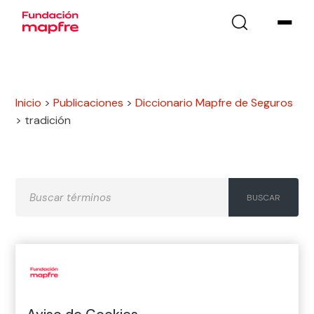
Inicio
>
Publicaciones
>
Diccionario Mapfre de Seguros
>
tradición
A
B
C
D
E
F
G
H
I
J
K
L
M
N
Ñ
Aviso de Cookies