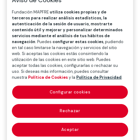
O
P
Q
R
S
T
U
Fundación MAPFRE
utiliza cookies propias y de
V
W
X
Y
Z
terceros para realizar análisis estadísticos, la
autenticación de la sesión de usuario, mostrarte
Diccionario de seguros
contenido útil y mejorar y personalizar determinados
servicios mediante el análisis de tus hábitos de
navegación
. Puedes
configurar estas cookies
, pudiendo
en tal caso limitarse la navegación y servicios del sitio
web. Si aceptas las cookies estás consintiendo la
tradición (transfer
utilización de las cookies en este sitio web. Puedes
aceptar todas las cookies, configurarlas o rechazar su
of possesion)
uso. Si deseas más información, puedes consultar
nuestra
Política de Cookies
y la
Política de Privacidad
.
Configurar cookies
Acto por el que se desplaza la posesión de la cosa
objeto del negocio jurídico al adquirente.Puede ser,
entre otras clasificaciones, «real o material» (si
Rechazar
físicamente se entrega la cosa); «ficticia» (cuando a
determinadas formas se les otorga los efectos de
Aceptar
transmitir la propiedad); «simbólica» (si la entrega no