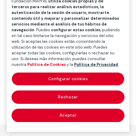
Fundación MAPFRE
utiliza cookies propias y de
O
P
Q
R
S
T
U
terceros para realizar análisis estadísticos, la
autenticación de la sesión de usuario, mostrarte
V
W
X
Y
Z
contenido útil y mejorar y personalizar determinados
servicios mediante el análisis de tus hábitos de
Diccionario de seguros
navegación
. Puedes
configurar estas cookies
, pudiendo
en tal caso limitarse la navegación y servicios del sitio
web. Si aceptas las cookies estás consintiendo la
utilización de las cookies en este sitio web. Puedes
tráfico (traffic)
aceptar todas las cookies, configurarlas o rechazar su
uso. Si deseas más información, puedes consultar
nuestra
Política de Cookies
y la
Política de Privacidad
.
Configurar cookies
Tránsito o circulación de vehículos, personas y
animales por las vías y terrenos de utilización general.
Rechazar
Aceptar