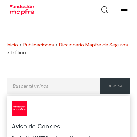
Inicio
>
Publicaciones
>
Diccionario Mapfre de Seguros
>
tráfico
A
B
C
D
E
F
G
Aviso de Cookies
H
I
J
K
L
M
N
Ñ