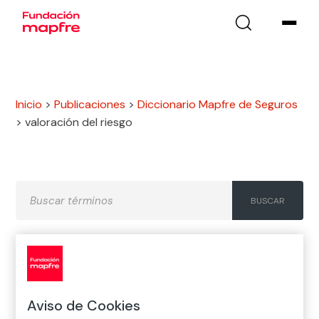
Inicio
>
Publicaciones
>
Diccionario Mapfre de Seguros
>
valoración del riesgo
A
B
C
D
E
F
G
H
I
J
K
L
M
N
Ñ
Aviso de Cookies