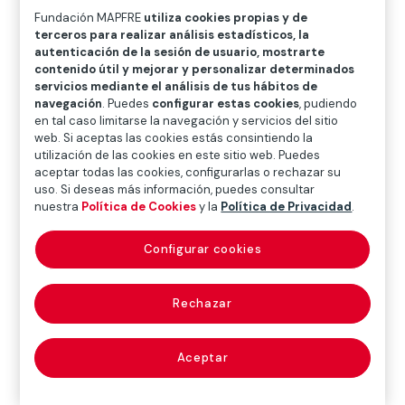
O
P
Q
R
S
T
U
Fundación MAPFRE
utiliza cookies propias y de
terceros para realizar análisis estadísticos, la
V
W
X
Y
Z
autenticación de la sesión de usuario, mostrarte
contenido útil y mejorar y personalizar determinados
Diccionario de seguros
servicios mediante el análisis de tus hábitos de
navegación
. Puedes
configurar estas cookies
, pudiendo
en tal caso limitarse la navegación y servicios del sitio
web. Si aceptas las cookies estás consintiendo la
utilización de las cookies en este sitio web. Puedes
valoración del
aceptar todas las cookies, configurarlas o rechazar su
uso. Si deseas más información, puedes consultar
riesgo (risk
nuestra
Política de Cookies
y la
Política de Privacidad
.
assessment)
Configurar cookies
Rechazar
Proceso mediante el cual se establece la probabilidad
de que ocurran daños personales o pérdidas
materiales y la cuantificación de los mismos.
Aceptar