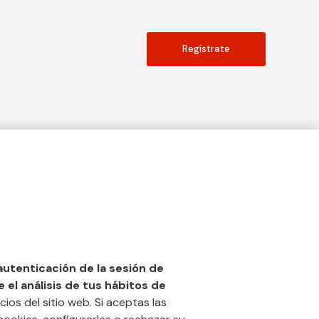
Regístrate
Actualidad
social
Publicaciones
Blog
Diccionario de Seguros
 autenticación de la sesión de
el análisis de tus hábitos de
Centro de Documentación
cios del sitio web. Si aceptas las
n
Red Ibérica Fundación Mapfre