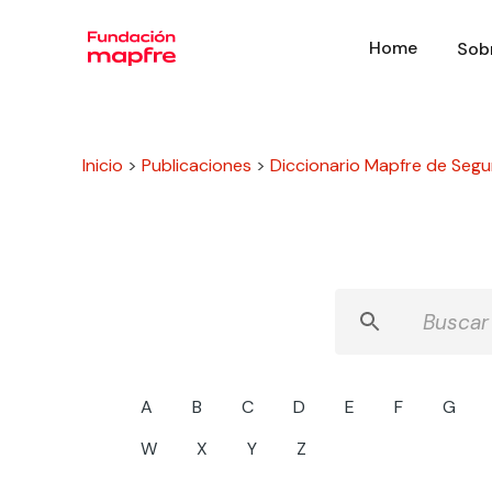
Home
Sob
Inicio
>
Publicaciones
>
Diccionario Mapfre de Segu
A
B
C
D
E
F
G
W
X
Y
Z