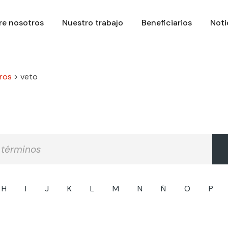
re nosotros
Nuestro trabajo
Beneficiarios
Noti
ros
>
veto
H
I
J
K
L
M
N
Ñ
O
P