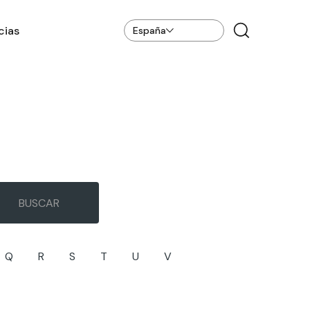
cias
España
Q
R
S
T
U
V