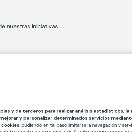
e nuestras iniciativas.
 Secciones
Fundación Mapfre
cial
50 aniversario de compromiso 
tura
Conócenos
 y divulgación
Nuestras App
opias y de terceros para realizar análisis estadísticos, la
 mejorar y personalizar determinados servicios mediante 
y ayudas
Nuestros Podcast
 cookies
, pudiendo en tal caso limitarse la navegación y servi
Sistema Interno de Informació