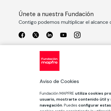
Únete a nuestra Fundación
Contigo podemos multiplicar el alcance d
Exposiciones
Nuestras
Exposiciones en Madrid
Acción So
Aviso de Cookies
Exposiciones en Barcelona
Arte y cul
Educación
Fundación MAPFRE
utiliza cookies pr
COMPRAR ENTRADA
usuario, mostrarte contenido útil y
Premios 
navegación
. Puedes
configurar estas
FSE+