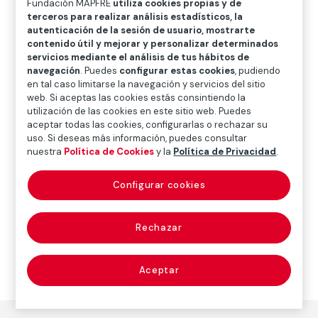
Fundación MAPFRE
utiliza cookies propias y de
O
P
Q
R
S
T
U
terceros para realizar análisis estadísticos, la
autenticación de la sesión de usuario, mostrarte
V
W
X
Y
Z
contenido útil y mejorar y personalizar determinados
servicios mediante el análisis de tus hábitos de
Diccionario de seguridad vial infantil
navegación
. Puedes
configurar estas cookies
, pudiendo
en tal caso limitarse la navegación y servicios del sitio
web. Si aceptas las cookies estás consintiendo la
utilización de las cookies en este sitio web. Puedes
Clip de pecho
aceptar todas las cookies, configurarlas o rechazar su
uso. Si deseas más información, puedes consultar
nuestra
Política de Cookies
y la
Política de Privacidad
.
Sistema que une las parte pectorales del arnés de una
Configurar cookies
silla de niños para evitar que el menor pueda quitarse
el arnés durante la marcha.
Rechazar
Aceptar