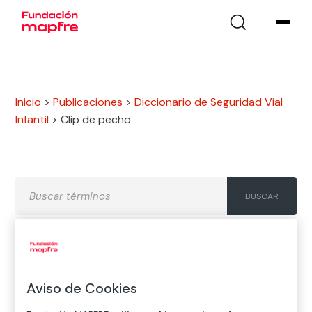
Inicio
>
Publicaciones
>
Diccionario de Seguridad Vial
Infantil
>
Clip de pecho
A
B
C
D
E
F
G
Aviso de Cookies
H
I
J
K
L
M
N
Ñ