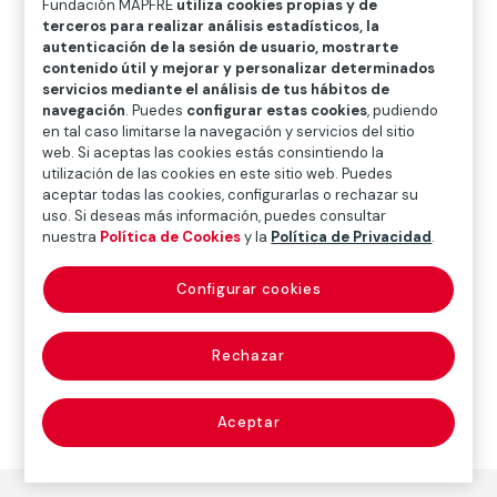
Fundación MAPFRE
utiliza cookies propias y de
O
P
Q
R
S
T
U
terceros para realizar análisis estadísticos, la
autenticación de la sesión de usuario, mostrarte
V
W
X
Y
Z
contenido útil y mejorar y personalizar determinados
servicios mediante el análisis de tus hábitos de
Diccionario de seguridad vial infantil
navegación
. Puedes
configurar estas cookies
, pudiendo
en tal caso limitarse la navegación y servicios del sitio
web. Si aceptas las cookies estás consintiendo la
utilización de las cookies en este sitio web. Puedes
Reglamento 167/ECE
aceptar todas las cookies, configurarlas o rechazar su
uso. Si deseas más información, puedes consultar
nuestra
Política de Cookies
y la
Política de Privacidad
.
Reglamento que establece normas de seguridad
Configurar cookies
específicas para los sistemas de retención infantil (SRI)
en autobuses y autocares.
Rechazar
Aceptar