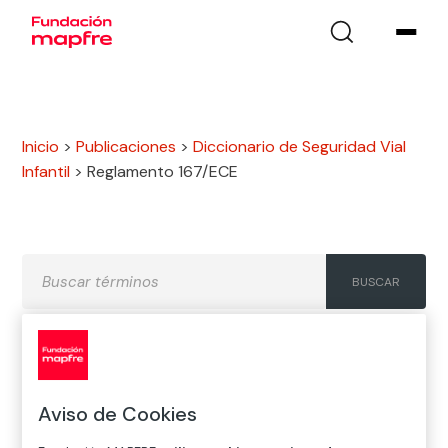
Inicio
>
Publicaciones
>
Diccionario de Seguridad Vial
Infantil
>
Reglamento 167/ECE
A
B
C
D
E
F
G
Aviso de Cookies
H
I
J
K
L
M
N
Ñ