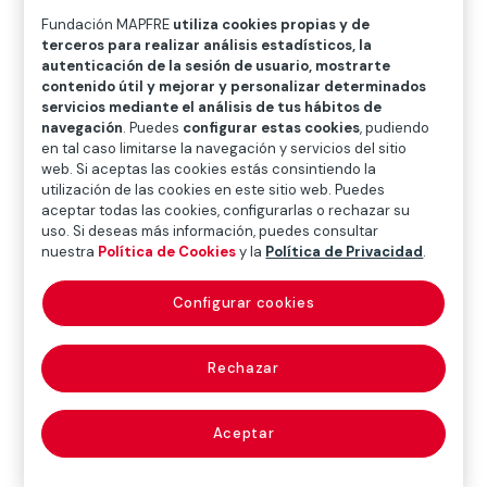
O
P
Q
R
S
T
U
Fundación MAPFRE
utiliza cookies propias y de
terceros para realizar análisis estadísticos, la
V
W
X
Y
Z
autenticación de la sesión de usuario, mostrarte
contenido útil y mejorar y personalizar determinados
Diccionario de seguridad vial infantil
servicios mediante el análisis de tus hábitos de
navegación
. Puedes
configurar estas cookies
, pudiendo
en tal caso limitarse la navegación y servicios del sitio
web. Si aceptas las cookies estás consintiendo la
Riesgo de lesión
utilización de las cookies en este sitio web. Puedes
aceptar todas las cookies, configurarlas o rechazar su
uso. Si deseas más información, puedes consultar
nuestra
Política de Cookies
y la
Política de Privacidad
.
Se refiere a la probabilidad de sufrir una lesión o daño
corporal debido a una carga externa, una actividad o
Configurar cookies
un evento específico. La ciencia de la biomecánica
estudia cómo las fuerzas externas afectan al cuerpo
Rechazar
humano y cómo éste responde a esas fuerzas. En los
sistemas de retención infantil, comprender el riesgo de
lesión es crucial para diseñar los dispositivos y
Aceptar
optimizar su rendimiento en caso de un siniestro vial.