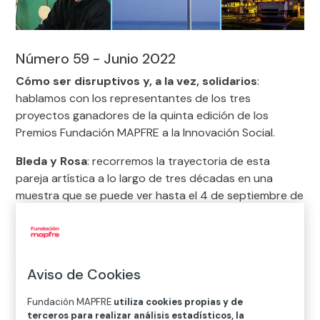
Número 59 - Junio 2022
Cómo ser disruptivos y, a la vez, solidarios
:
hablamos con los representantes de los tres
proyectos ganadores de la quinta edición de los
Premios Fundación MAPFRE a la Innovación Social.
Bleda y Rosa
: recorremos la trayectoria de esta
pareja artística a lo largo de tres décadas en una
muestra que se puede ver hasta el 4 de septiembre de
2022 en el Centro de Fotografía KBr de Barcelona.
Pérez Siquier
: la retrospectiva dedicada a la obra de
Carlos Pérez Siquier puede disfrutarse en la Sala
Aviso de Cookies
Recoletos de Madrid hasta el 28 de agosto.
Fundación MAPFRE
utiliza cookies propias y de
Claves para disfrutar de las autocaravanas
: para
terceros para realizar análisis estadísticos, la