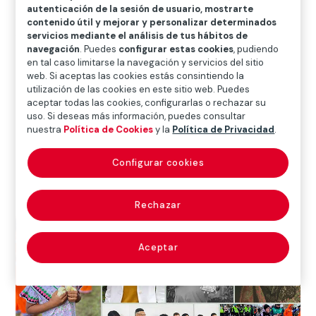
que la aventura de conducir una autocaravana no se
autenticación de la sesión de usuario, mostrarte
convierta en pesadilla, es conveniente tomar una serie
contenido útil y mejorar y personalizar determinados
de precauciones y seguir unos consejos básicos.
servicios mediante el análisis de tus hábitos de
navegación
. Puedes
configurar estas cookies
, pudiendo
Descargar Español (4 MB)
en tal caso limitarse la navegación y servicios del sitio
web. Si aceptas las cookies estás consintiendo la
utilización de las cookies en este sitio web. Puedes
Descargar Inglés (4 MB)
aceptar todas las cookies, configurarlas o rechazar su
uso. Si deseas más información, puedes consultar
Descargar Portugués (4 MB)
nuestra
Política de Cookies
y la
Política de Privacidad
.
Configurar cookies
Rechazar
Aceptar