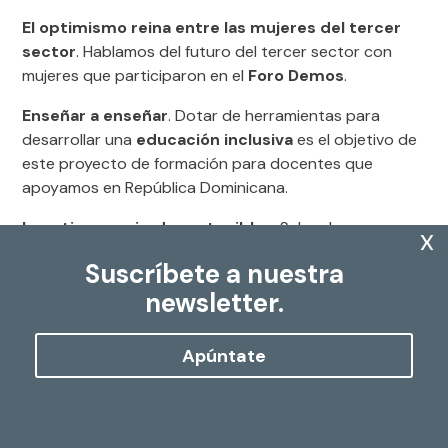
El optimismo reina entre las mujeres del tercer
sector
. Hablamos del futuro del tercer sector con
mujeres que participaron en el
Foro Demos
.
Enseñar a enseñar
. Dotar de herramientas para
desarrollar una
educación inclusiva
es el objetivo de
este proyecto de formación para docentes que
apoyamos en República Dominicana.
Invertir con mirada sostenible
. ¿Sabes lo que
x
son
Inversiones Socialmente Responsables
? Te lo
Suscríbete a nuestra
contamos.
newsletter.
Conferencia ¿de la visión cero al Objetivo Cero?
liderazgo en la mejora de la seguridad vial
. De la
Apúntate
mano de expertos en seguridad vial nacionales e
internacionales, analizamos los logros del
Objetivo
Cero víctimas mortales en siniestros de tráfico
y
las políticas necesarias para alcanzarlo.