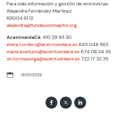
Para más información y gestión de entrevistas:
Alejandra Fernández Martínez
690.04.91.12
alejandra@fundacionmapfre.org
AcentoenlaCé
. 910 29 93 30
elvira.cordero@acentoenlace.es
645 048 965
maria.aceituno@acentoenlace.es
674 08 34 35
victor.mayorga@acentoenlace.es
722 17 32 35

13/05/2026