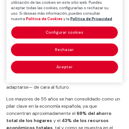
planificación más temprana y con
utilización de las cookies en este sitio web. Puedes
aceptar todas las cookies, configurarlas o rechazar su
diversificación de ingresos para afrontar la
uso. Si deseas más información, puedes consultar
jubilación.
nuestra
Política de Cookies
y la
Política de Privacidad
.
El debate sobre la sostenibilidad de las pensiones ha
Configurar cookies
situado el ahorro para la jubilación entre las principales
preocupaciones financieras de los hogares en España.
Rechazar
Por ello, en un contexto marcado por el
envejecimiento de la población y los cambios en el
sistema de pensiones, analizar el comportamiento
Aceptar
actual de la población sénior ofrece una referencia
valiosa para entender qué funciona —y qué debe
adaptarse— de cara al futuro.
Los mayores de 55 años se han consolidado como un
pilar clave en la economía española, ya que
concentran aproximadamente el
68% del ahorro
total de los hogares
y el
43% de los recursos
económicos totales
, tal y como se muestra en el