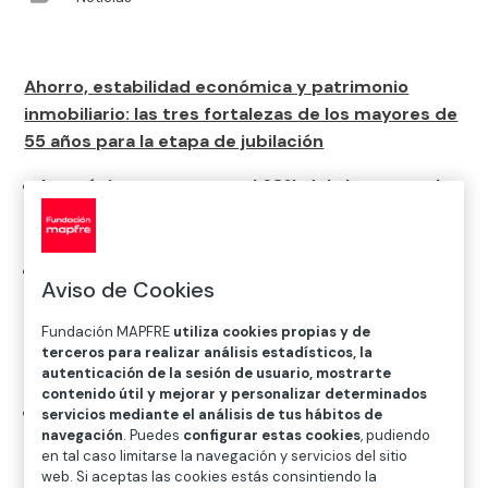
Ahorro, estabilidad económica y patrimonio
inmobiliario: las tres fortalezas de los mayores de
55 años para la etapa de jubilación
Los sénior concentran el 68% del ahorro total
del hogar y alrededor del 43% de los recursos
económicos totales.
El 51% ahorra cada mes, principalmente por
Aviso de Cookies
tranquilidad y previsión, el 85% tiene vivienda
en propiedad y la mayoría siente tranquilidad
Fundación MAPFRE
utiliza cookies propias y de
terceros para realizar análisis estadísticos, la
económica (59%), pero solo el 25% cuenta con
autenticación de la sesión de usuario, mostrarte
planes de pensiones.
contenido útil y mejorar y personalizar determinados
El futuro sistema de pensiones y las
servicios mediante el análisis de tus hábitos de
navegación
. Puedes
configurar estas cookies
, pudiendo
condiciones económicas y laborales de las
en tal caso limitarse la navegación y servicios del sitio
nuevas generaciones aconsejan una
web. Si aceptas las cookies estás consintiendo la