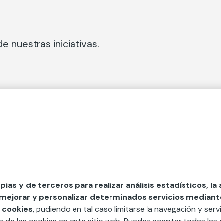
e nuestras iniciativas.
 Secciones
Fundación Mapfre
cial
50 aniversario de compromiso 
tura
Conócenos
 y divulgación
Nuestras App
opias y de terceros para realizar análisis estadísticos, la
 mejorar y personalizar determinados servicios mediante 
y ayudas
Nuestros Podcast
 cookies
, pudiendo en tal caso limitarse la navegación y servi
Sistema Interno de Informació
ón de las cookies en este sitio web. Puedes aceptar todas las 