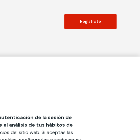
Regístrate
Actualidad
social
Publicaciones
Blog
Diccionario de Seguros
 autenticación de la sesión de
el análisis de tus hábitos de
Centro de Documentación
cios del sitio web. Si aceptas las
n
Red Ibérica Fundación Mapfre
cookies, configurarlas o rechazar su