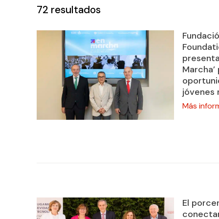
72
resultados
Fundació
Foundati
presenta
Marcha’ 
oportuni
jóvenes 
Más infor
El porce
conectan