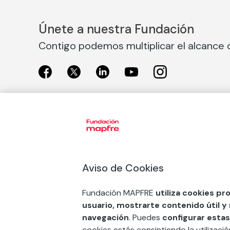
Únete a nuestra Fundación
Contigo podemos multiplicar el alcance d
Exposiciones
Nuestras
Exposiciones en Madrid
Acción So
Aviso de Cookies
Exposiciones en Barcelona
Arte y cul
Educación
Fundación MAPFRE
utiliza cookies pr
COMPRAR ENTRADA
usuario, mostrarte contenido útil y
Premios 
navegación
. Puedes
configurar estas
FSE+
cookies estás consintiendo la utilizaci