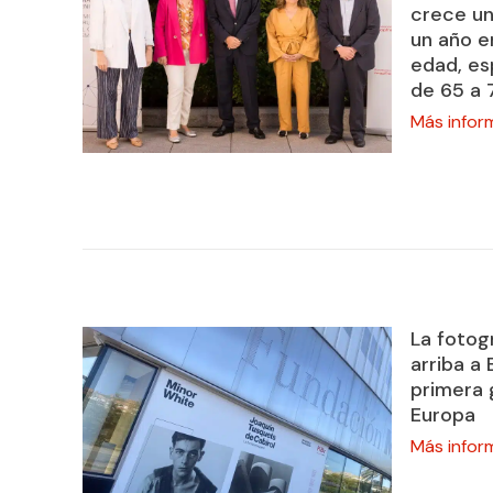
crece un
un año e
edad, es
de 65 a 
Más infor
La fotog
arriba a
primera 
Europa
Más infor