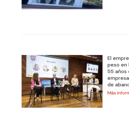
El empre
peso en 
55 años 
empresas
de aban
Más infor