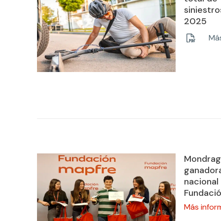
siniestr
2025
Más
Mondrago
ganador
naciona
Fundaci
Más infor