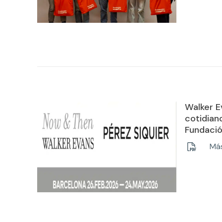
Walker E
cotidian
Fundació
Más