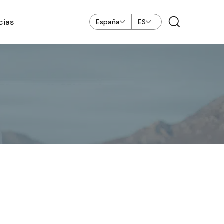
cias
España
ES