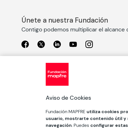
Únete a nuestra Fundación
Contigo podemos multiplicar el alcance d
Exposiciones
Nuestras
Exposiciones en Madrid
Acción So
Aviso de Cookies
Exposiciones en Barcelona
Arte y cul
Educación
Fundación MAPFRE
utiliza cookies pr
COMPRAR ENTRADA
usuario, mostrarte contenido útil y
Premios 
navegación
. Puedes
configurar estas