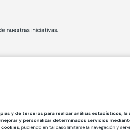
e nuestras iniciativas.
 Secciones
Fundación Mapfre
cial
50 aniversario de compromiso 
tura
Conócenos
 y divulgación
Nuestras App
opias y de terceros para realizar análisis estadísticos, la
 mejorar y personalizar determinados servicios mediante 
y ayudas
Nuestros Podcast
 cookies
, pudiendo en tal caso limitarse la navegación y servi