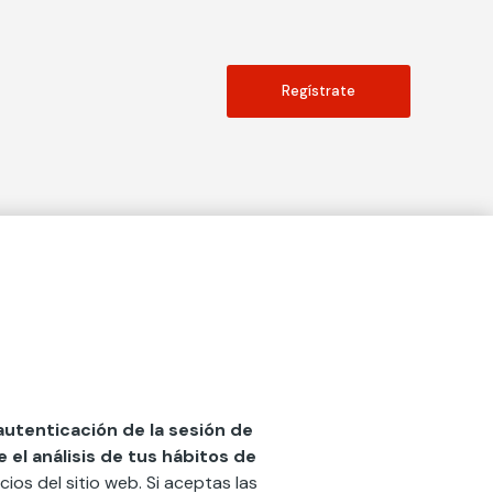
Regístrate
Actualidad
social
Publicaciones
Blog
Diccionario de Seguros
 autenticación de la sesión de
el análisis de tus hábitos de
Centro de Documentación
cios del sitio web. Si aceptas las