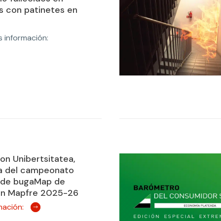
os con patinetes en
 información:
n Unibertsitatea,
a del campeonato
l de bugaMap de
ón Mapfre 2025-26
mación: