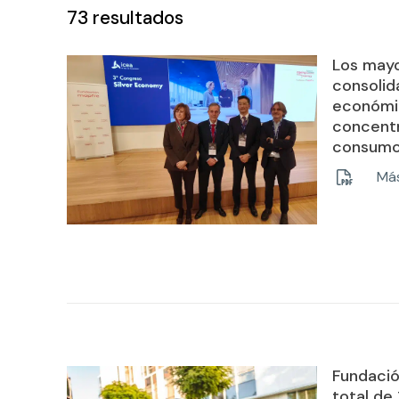
73
resultados
Los mayo
consoli
económic
concent
consumo
Más
Fundació
total de 