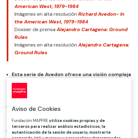
American West, 1979-1984
Imágenes en alta resolución
Richard Avedon- In
the American West, 1979-1984
Dossier de prensa
Alejandro Cartagena: Ground
Rules
Imágenes en alta resolución
Alejandro Cartagena:
Ground Rules
Esta serie de Avedon ofrece una visión compleja
y alejada de los estereotipos del Oeste
americano a través de retratos de la clase
trabajadora.
La exposición
Ground Rules
de Alejandro
Aviso de Cookies
Cartagena, explora temas como el territorio, la
Fundación MAPFRE
utiliza cookies propias y de
desigualdad social o la crisis climática.
terceros para realizar análisis estadísticos, la
Las muestras podrán visitarse hasta el 30 de
autenticación de la sesión de usuario, mostrarte