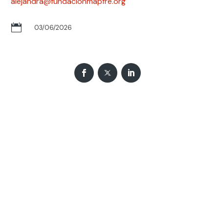
alejandra@fundacionmapfre.org

03/06/2026