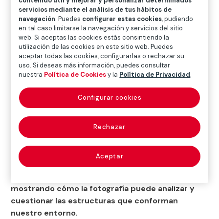
agosto en la sede de la Fundación, situada en el
contenido útil y mejorar y personalizar determinados
servicios mediante el análisis de tus hábitos de
Paseo de Recoletos, 23
navegación
. Puedes
configurar estas cookies
, pudiendo
en tal caso limitarse la navegación y servicios del sitio
Fundación Mapfre ha presentado hoy, 4 de junio, las
web. Si aceptas las cookies estás consintiendo la
exposiciones
Richard Avedon- In the American
utilización de las cookies en este sitio web. Puedes
aceptar todas las cookies, configurarlas o rechazar su
West, 1979-1984
y
Alejandro Cartagena: Ground
uso. Si deseas más información, puedes consultar
Rules
,
dos muestras que exploran, desde la fotografía,
nuestra
Política de Cookies
y la
Política de Privacidad
.
distintas formas de representar la realidad social y el
territorio.
Configurar cookies
En
In the American West
, Avedon retrata a
trabajadores y habitantes del oeste estadounidense,
Rechazar
ofreciendo una visión directa y despojada de
artificio
. Por su parte,
Ground Rules
recorre la obra
Aceptar
de Cartagena
a través de series que abordan el
paisaje, el urbanismo y las dinámicas sociales,
mostrando cómo la fotografía puede analizar y
cuestionar las estructuras que conforman
nuestro entorno
.