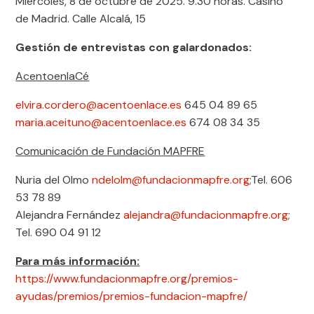
Miércoles, 8 de octubre de 2025. 9.30 horas. Casino
de Madrid. Calle Alcalá, 15
Gestión de entrevistas con galardonados:
AcentoenlaCé
elvira.cordero@acentoenlace.es
645 04 89 65
maria.aceituno@acentoenlace.es
674 08 34 35
Comunicación de Fundación MAPFRE
Nuria del Olmo
ndelolm@fundacionmapfre.org
;Tel. 606
53 78 89
Alejandra Fernández
alejandra@fundacionmapfre.org
;
Tel. 690 04 91 12
Para más información:
https://www.fundacionmapfre.org/premios-
ayudas/premios/premios-fundacion-mapfre/