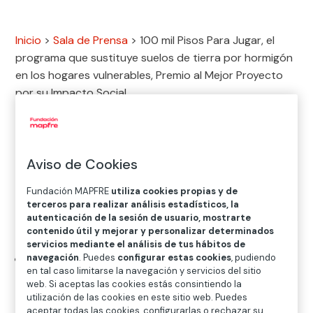
Inicio
>
Sala de Prensa
>
100 mil Pisos Para Jugar, el
programa que sustituye suelos de tierra por hormigón
en los hogares vulnerables, Premio al Mejor Proyecto
por su Impacto Social

Noticias
Aviso de Cookies
Fundación MAPFRE
utiliza cookies propias y de
terceros para realizar análisis estadísticos, la
NUEVA EDICIÓN DE LOS PREMIOS SOCIALES / 8 DE
autenticación de la sesión de usuario, mostrarte
OCTUBRE
contenido útil y mejorar y personalizar determinados
servicios mediante el análisis de tus hábitos de
Desde su creación en 2022, 100 mil pisos para
navegación
. Puedes
configurar estas cookies
, pudiendo
en tal caso limitarse la navegación y servicios del sitio
jugar han transformado más de 19.653 hogares
web. Si aceptas las cookies estás consintiendo la
en 14 países de América Latina y el Caribe,
utilización de las cookies en este sitio web. Puedes
aceptar todas las cookies, configurarlas o rechazar su