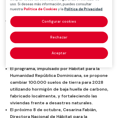
reemplazando suelos de tierra por superficies
uso. Si deseas más información, puedes consultar
de hormigón y beneficiando directamente a
nuestra
Política de Cookies
y la
Política de Privacidad
.
más de 98.265 personas.
Los resultados demuestran mejoras
Configurar cookies
significativas en salud, economía y bienestar,
con una reducción del 79% en gastos, 20% más
Rechazar
estabilidad financiera y hasta un 80% de
incremento de las horas de juego de los niños
Aceptar
en casa, favoreciendo el desarrollo cognitivo
hasta un 96%.
El programa, impulsado por Hábitat para la
Humanidad República Dominicana, se propone
cambiar 100.000 suelos de tierra para 2028
utilizando hormigón de baja huella de carbono,
fabricado localmente, y fortaleciendo las
viviendas frente a desastres naturales.
El próximo 8 de octubre, Cesarina Fabián,
Directora Nacional de Hábitat para la