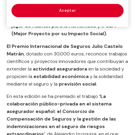
Profesional), la Confederación Internacional de
la Sociedad San Vicente de Paúl (Mejor Entidad
Aceptar
por su Trayectoria Social) y 100 mil pisos para
jugar de Hábitat para la Humanidad y IFCEM
(Mejor Proyecto por su Impacto Social).
El Premio Internacional de Seguros Julio Castelo
Matrán
, dotado con 30.000 euros, reconoce trabajos
científicos y proyectos innovadores que contribuyan a
extender la
actividad aseguradora
en la sociedad y
propicien la
estabilidad económica
y la solidaridad
mediante el seguro y la
previsión social
.
En esta edición se ha premiado el trabajo
‘
La
colaboración público-privada en el sistema
asegurador español: el Consorcio de
Compensación de Seguros y la gestión de las
indemnizaciones en el seguro de riesgos
extraordinarios’
, de Alejandro Izuzquiza, en el que