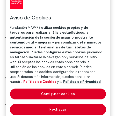
colaboración público-privada en el sistema
asegurador español: el Consorcio de
Aviso de Cookies
Compensación de Seguros y la gestión de las
indemnizaciones en el seguro de riesgos
Fundación MAPFRE
utiliza cookies propias y de
extraordinarios’.
terceros para realizar análisis estadísticos, la
El trabajo analiza el papel del Consorcio de
autenticación de la sesión de usuario, mostrarte
contenido útil y mejorar y personalizar determinados
Compensación de Seguros en la gestión de
servicios mediante el análisis de tus hábitos de
riesgos extraordinarios, como la DANA de
navegación
. Puedes
configurar estas cookies
, pudiendo
octubre de 2024 en la Comunidad Valenciana,
en tal caso limitarse la navegación y servicios del sitio
web. Si aceptas las cookies estás consintiendo la
demostrando la eficacia del modelo público-
utilización de las cookies en este sitio web. Puedes
privado en la atención a miles de damnificados.
aceptar todas las cookies, configurarlas o rechazar su
uso. Si deseas más información, puedes consultar
El próximo miércoles 8 de octubre, Alejandro
nuestra
Política de Cookies
y la
Política de Privacidad
.
Izuzquiza, recogerá dicho galardón de manos de
la S.M. la Reina Doña Sofía en un acto que se
Configurar cookies
celebrará en el Casino de Madrid.
También han sido premiados en esta edición
Rechazar
João Carlos Martins (A Toda una Vida