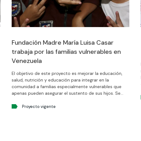
Fundación Madre María Luisa Casar
trabaja por las familias vulnerables en
Venezuela
El objetivo de este proyecto es mejorar la educación,
salud, nutrición y educación para integrar en la
comunidad a familias especialmente vulnerables que
apenas pueden asegurar el sustento de sus hijos. Se
proporciona una alimentación diaria, sana y equilibrada
a todos los alumnos de la Unidad Educativa Jenaro
Proyecto vigente
Aguirre para que puedan asistir regularmente a la
escuela y rendir académicamente.