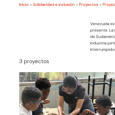
Inicio
>
Solidaridad e inclusión
>
Proyectos
>
Proyec
Venezuela es
presente. La 
de Sudamérica
industria pet
interrumpidos
3
proyectos