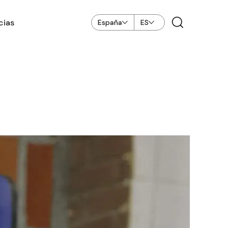
cias
España
ES
s