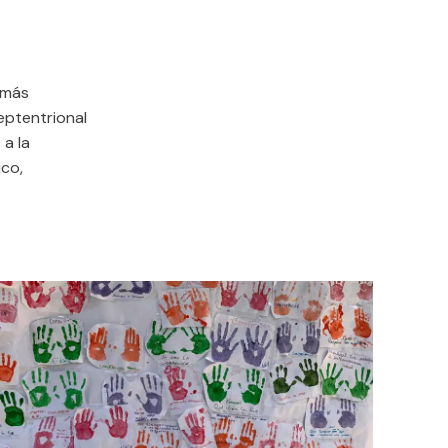
 más
eptentrional
 a la
ico,