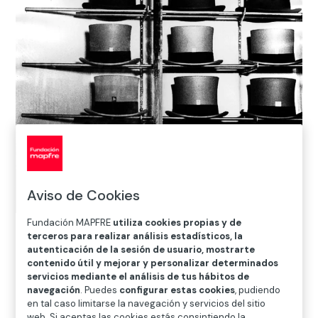
Aviso de Cookies
Fundación MAPFRE
utiliza cookies propias y de
Bill Brandt
terceros para realizar análisis estadísticos, la
Vitrina de sombrerería en Bond Street,
1934
autenticación de la sesión de usuario, mostrarte
Private collection, Courtesy Bill Brandt Archive and Edwynn Houk
contenido útil y mejorar y personalizar determinados
Gallery
servicios mediante el análisis de tus hábitos de
©
Bill Brandt / Bill Brandt Archive Ltd
navegación
. Puedes
configurar estas cookies
, pudiendo
en tal caso limitarse la navegación y servicios del sitio
web. Si aceptas las cookies estás consintiendo la