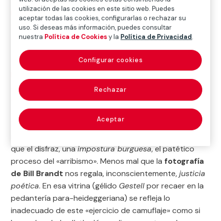
utilización de las cookies en este sitio web. Puedes
Inicio
>
Exposiciones y colecciones
>
Arte en digital
>
aceptar todas las cookies, configurarlas o rechazar su
Cultura en movimiento
>
El detalle que (no se) puede
uso. Si deseas más información, puedes consultar
alquilar
nuestra
Política de Cookies
y la
Política de Privacidad
.
Configurar cookies
El sombrero hace al hombre
o, acaso, revela que hay,
aunque lo negaran ciertos vanguardistas, «
sueños que
Rechazar
el dinero puede comprar
». La fantasmagoría
aristocrática está, lamentablemente, en alquiler.
Aceptar
Incluso en el tempo de la música
exclusiva
tienen el
mal gusto de «ofrecer» tan noble distintivo. Casi peor
que el disfraz, una
impostura burguesa
, el patético
proceso del «arribismo». Menos mal que la
fotografía
de Bill Brandt
nos regala, inconscientemente,
justicia
poética
. En esa vitrina (gélido
Gestell
por recaer en la
pedantería para-heideggeriana) se refleja lo
inadecuado de este «ejercicio de camuflaje» como si