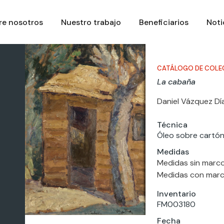
re nosotros
Nuestro trabajo
Beneficiarios
Noti
CATÁLOGO DE COLE
La cabaña
Daniel Vázquez Dí
Técnica
Óleo sobre cartó
Medidas
Medidas sin marco
Medidas con marco
Inventario
FM003180
Fecha