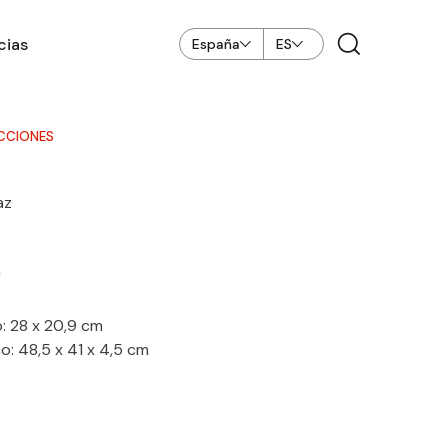
cias
España
ES
CCIONES
az
n
: 28 x 20,9 cm
: 48,5 x 41 x 4,5 cm