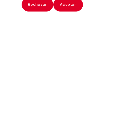
ate
Rechazar
Aceptar
Daniel Vázquez Díaz