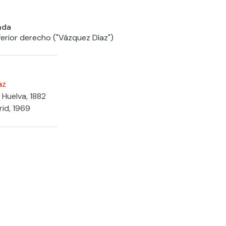
nda
ferior derecho ("Vázquez Díaz")
az
 Huelva, 1882
rid, 1969