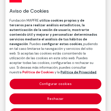
CATÁLOGO DE COLECCIONES
Aviso de Cookies
Maniquí con chaquetilla de torero
Fundación MAPFRE
utiliza cookies propias y de
Daniel Vázquez Díaz
terceros para realizar análisis estadísticos, la
autenticación de la sesión de usuario, mostrarte
contenido útil y mejorar y personalizar determinados
Técnica
servicios mediante el análisis de tus hábitos de
Óleo sobre lienzo
navegación
. Puedes
configurar estas cookies
, pudiendo
en tal caso limitarse la navegación y servicios del sitio
Medidas
web. Si aceptas las cookies estás consintiendo la
Medidas sin marco: 101 x 65 cm
utilización de las cookies en este sitio web. Puedes
Medidas con marco: 114,5 x 79,8 x 5 cm
aceptar todas las cookies, configurarlas o rechazar su
uso. Si deseas más información, puedes consultar
Inventario
nuestra
Política de Cookies
y la
Política de Privacidad
.
FM003176
Fecha
Configurar cookies
1951
Inscripción/Leyenda
Rechazar
Firma en ángulo inferior izquierdo