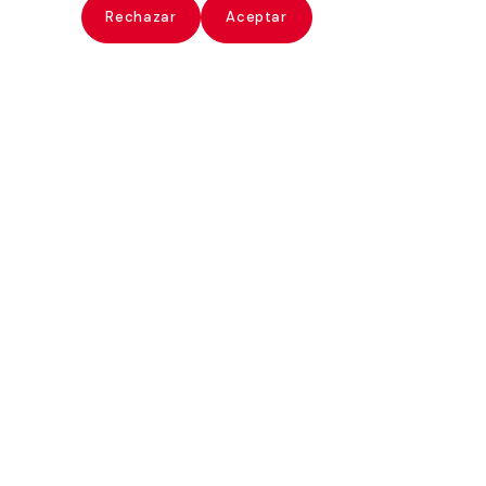
ate
Rechazar
Aceptar
Daniel Vázquez Díaz