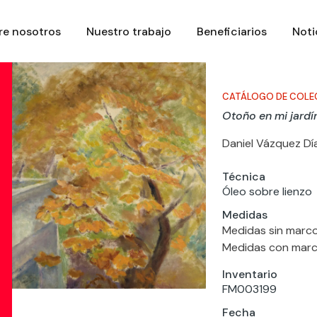
re nosotros
Nuestro trabajo
Beneficiarios
Noti
CATÁLOGO DE COLE
Otoño en mi jardí
Daniel Vázquez Dí
Técnica
Óleo sobre lienzo
Medidas
Medidas sin marco
Medidas con marco
Inventario
FM003199
Fecha