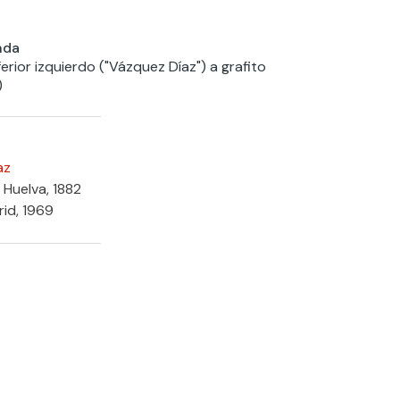
nda
ferior izquierdo ("Vázquez Díaz") a grafito
)
az
 Huelva, 1882
rid, 1969