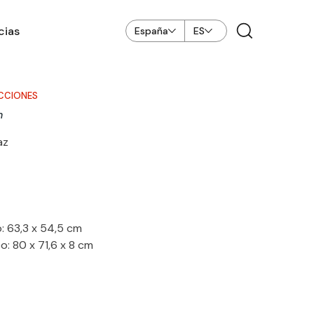
cias
España
ES
CCIONES
n
az
: 63,3 x 54,5 cm
: 80 x 71,6 x 8 cm