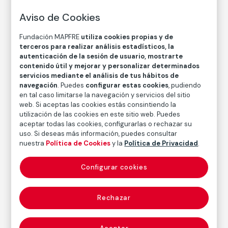
Aviso de Cookies
Daniel Vázquez Díaz
Fundación MAPFRE
utiliza cookies propias y de
Técnica
terceros para realizar análisis estadísticos, la
Grafito y tinta sobre papel
autenticación de la sesión de usuario, mostrarte
contenido útil y mejorar y personalizar determinados
Medidas
servicios mediante el análisis de tus hábitos de
Medidas papel: 22,5 × 16,5 cm
navegación
. Puedes
configurar estas cookies
, pudiendo
Medidas con marco: 82 × 62 × 3 cm
en tal caso limitarse la navegación y servicios del sitio
web. Si aceptas las cookies estás consintiendo la
Inventario
utilización de las cookies en este sitio web. Puedes
FM000417
aceptar todas las cookies, configurarlas o rechazar su
uso. Si deseas más información, puedes consultar
Fecha
nuestra
Política de Cookies
y la
Política de Privacidad
.
s. f.
Configurar cookies
Inscripción/Leyenda
Firmado en la parte central: “Vázquez Díaz”
Rechazar
Autor
Daniel Vázquez Díaz