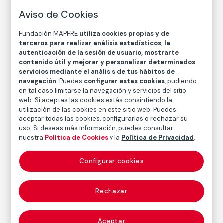
Daniel Vázquez Díaz
Aviso de Cookies
Técnica
Fundación MAPFRE
utiliza cookies propias y de
Óleo sobre lienzo
terceros para realizar análisis estadísticos, la
Medidas
autenticación de la sesión de usuario, mostrarte
contenido útil y mejorar y personalizar determinados
Medidas sin marco: 51,5 x 41 cm
servicios mediante el análisis de tus hábitos de
Medidas con marco: 71 x 59 x 5 cm
navegación
. Puedes
configurar estas cookies
, pudiendo
en tal caso limitarse la navegación y servicios del sitio
Inventario
web. Si aceptas las cookies estás consintiendo la
FM003152
utilización de las cookies en este sitio web. Puedes
aceptar todas las cookies, configurarlas o rechazar su
Fecha
uso. Si deseas más información, puedes consultar
1927
nuestra
Política de Cookies
y la
Política de Privacidad
.
Inscripción/Leyenda
Firma en ángulo inferior derecho ("Vázquez Díaz")
Configurar cookies
Rechazar
Autor
Daniel Vázquez Díaz
Nacimiento: Nerva, Huelva, 1882
Aceptar