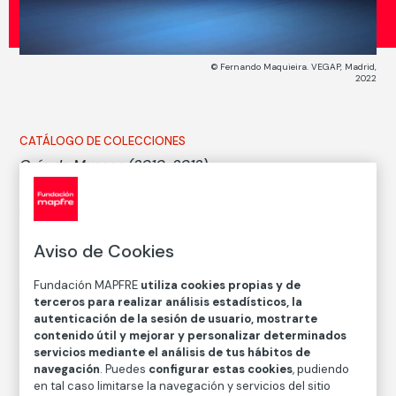
© Fernando Maquieira. VEGAP, Madrid,
2022
CATÁLOGO DE COLECCIONES
Guía de Museos (2010-2012)
Fernando Maquieira
Aviso de Cookies
Autor
Fundación MAPFRE
utiliza cookies propias y de
Fernando Maquieira
terceros para realizar análisis estadísticos, la
Nacimiento: Puertollano (Ciudad Real), 1966
autenticación de la sesión de usuario, mostrarte
contenido útil y mejorar y personalizar determinados
servicios mediante el análisis de tus hábitos de
navegación
. Puedes
configurar estas cookies
, pudiendo
Serie:
Guía de Museos (2010-2012) (Fernando
en tal caso limitarse la navegación y servicios del sitio
Maquieira)