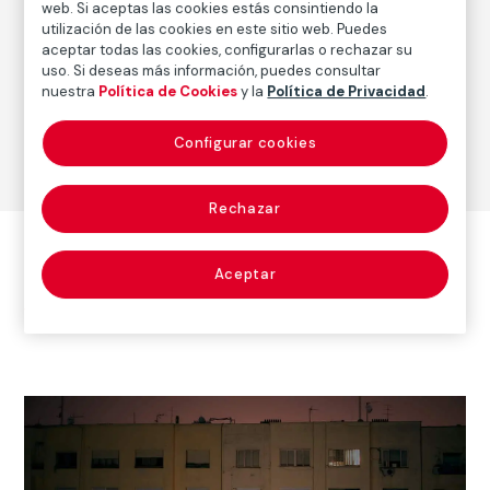
web. Si aceptas las cookies estás consintiendo la
utilización de las cookies en este sitio web. Puedes
aceptar todas las cookies, configurarlas o rechazar su
uso. Si deseas más información, puedes consultar
nuestra
Política de Cookies
y la
Política de Privacidad
.
©
Configurar cookies
Fernand
o
Maquieir
Rechazar
a.
Otras obras del autor
VEGAP,
Aceptar
Madrid,
2022
Ver todas las obras del autor