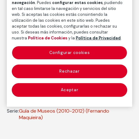
navegación
. Puedes
configurar estas cookies
, pudiendo
FM002240
en tal caso limitarse la navegación y servicios del sitio
web. Si aceptas las cookies estás consintiendo la
Fecha
utilización de las cookies en este sitio web. Puedes
2011
aceptar todas las cookies, configurarlas o rechazar su
uso. Si deseas más información, puedes consultar
Inscripción/Leyenda
nuestra
Política de Cookies
y la
Política de Privacidad
.
1/9
Configurar cookies
Autor
Fernando Maquieira
Rechazar
Nacimiento: Puertollano (Ciudad Real), 1966
Aceptar
Fotografía
Serie:
Guía de Museos (2010-2012)
(Fernando
Maquieira)