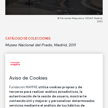
© Fernando Maquieira. VEGAP, Madrid,
2022
CATÁLOGO DE COLECCIONES
Museo Nacional del Prado, Madrid, 2011
Fernando Maquieira
Técnica
Impresión digital con tintas de pigmentos sobre papel
Aviso de Cookies
de algodón
Medidas
Fundación MAPFRE
utiliza cookies propias y de
terceros para realizar análisis estadísticos, la
Medidas mancha: 58,1 × 77,5 cm
autenticación de la sesión de usuario, mostrarte
Medidas papel: 61 × 81 cm
contenido útil y mejorar y personalizar determinados
servicios mediante el análisis de tus hábitos de
Inventario