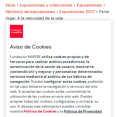
Inicio
>
Exposiciones y colecciones
>
Exposiciones
>
Histórico de exposiciones
>
Exposiciones 2017
>
Peter
Hujar: A la velocidad de la vida
Exposición
Aviso de Cookies
27.ENE.2017
─
─
30.ABR.2017
Fundación MAPFRE
utiliza cookies propias y de
terceros para realizar análisis estadísticos, la
autenticación de la sesión de usuario, mostrarte
contenido útil y mejorar y personalizar determinados
Dónde
servicios mediante el análisis de tus hábitos de
navegación
. Puedes
configurar estas cookies
, pudiendo
Casa Garriga Nogués
en tal caso limitarse la navegación y servicios del sitio
web. Si aceptas las cookies estás consintiendo la
Diputació, 250. 08007 Barcelona
utilización de las cookies en este sitio web. Puedes
aceptar todas las cookies, configurarlas o rechazar su
uso. Si deseas más información, puedes consultar
nuestra
Política de Cookies
y la
Política de Privacidad
.