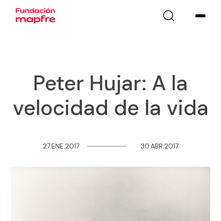
Peter Hujar: A la
velocidad de la vida
27.ENE.2017
─
─
─
─
─
─
─
─
30.ABR.2017