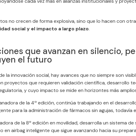
apoyándose cada vez más en alianzas institucionales y proyec
os no crecen de forma explosiva, sino que lo hacen con otra 
lidad social y el impacto a largo plazo
.
iones que avanzan en silencio, pe
yen el futuro
de la innovación social, hay avances que no siempre son visib
n proyectos que requieren validación científica, desarrollo t
egulatoria, y cuyo impacto se mide en horizontes más amplios
ganadora de la 4ª edición, continúa trabajando en el desarroll
gente para la administración de fármacos sin agujas, todavía en
nadora de la 8ª edición en movilidad, desarrolla un sistema de
do en airbag inteligente que sigue avanzando hacia su prepar