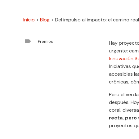
Inicio
>
Blog
>
Del impulso al impacto: el camino real

Premios
Hay proyecto
urgente: cam
Innovación S
Iniciativas q
accesibles l
crónicas, có
Pero el verda
después. Hoy,
coral, diver
recta, pero 
proyectos qu