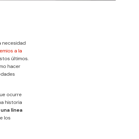
a necesidad
emios a la
stos últimos.
ómo hacer
medades
que ocurre
a historia
 una línea
e los