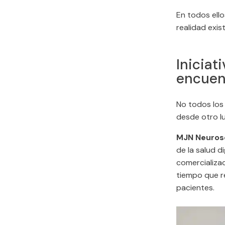
En todos ell
realidad exis
Iniciat
encuent
No todos los
desde otro lu
MJN Neuros
de la salud d
comercializac
tiempo que re
pacientes.