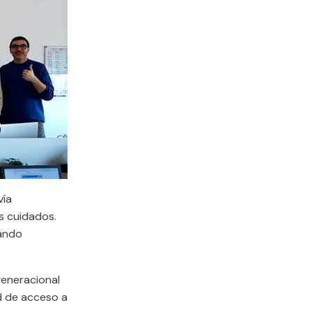
vía
s cuidados.
nando
generacional
d de acceso a