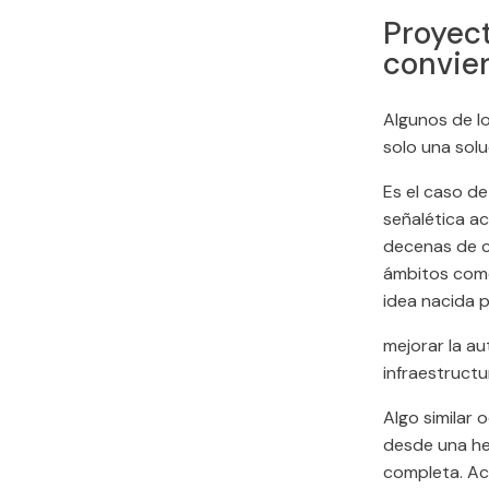
Proyect
convie
Algunos de l
solo una sol
Es el caso d
señalética a
decenas de c
ámbitos como
idea nacida 
mejorar la a
infraestructu
Algo similar 
desde una he
completa. Ac