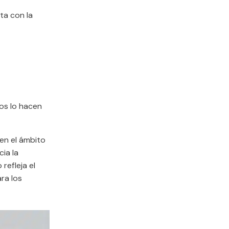
ta con la
os lo hacen
 en el ámbito
ia la
refleja el
ra los