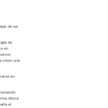
ejar de ser
logía de
te en
nuevos
ra cómo una
grarse en
ucionando
rma clínica
aña el