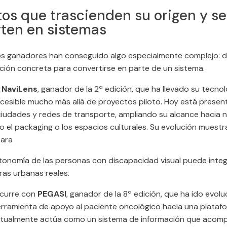
os que trascienden su origen y se
rten en sistemas
os ganadores han conseguido algo especialmente complejo: d
ución concreta para convertirse en parte de un sistema.
e
NaviLens
, ganador de la 2ª edición, que ha llevado su tecno
ccesible mucho más allá de proyectos piloto. Hoy está presen
iudades y redes de transporte, ampliando su alcance hacia 
 el packaging o los espacios culturales. Su evolución muest
para
utonomía de las personas con discapacidad visual puede inte
ras urbanas reales.
ocurre con
PEGASI
, ganador de la 8ª edición, que ha ido evol
rramienta de apoyo al paciente oncológico hacia una platafo
tualmente actúa como un sistema de información que acomp