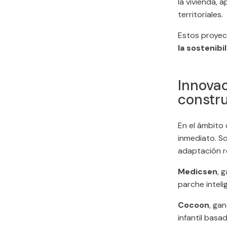
la vivienda, 
territoriales.
Estos proyect
la sostenibi
Innovac
constru
En el ámbito 
inmediato. So
adaptación r
Medicsen
, 
parche inteli
Cocoon
, ga
infantil basa