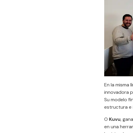
En la misma l
innovadora pa
Su modelo fin
estructura e 
O
Kuvu
, gan
en una herram