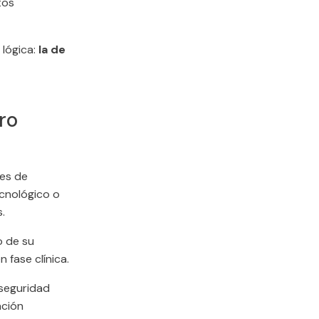
tos
lógica:
la de
ro
les de
ecnológico o
.
o de su
 fase clínica.
 seguridad
ación