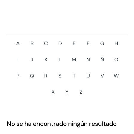
A
B
C
D
E
F
G
H
I
J
K
L
M
N
Ñ
O
P
Q
R
S
T
U
V
W
X
Y
Z
No se ha encontrado ningún resultado