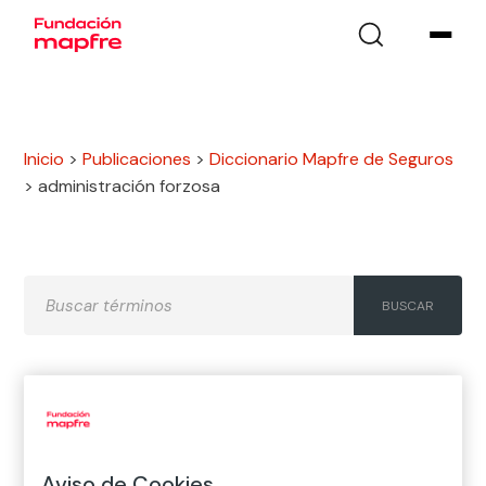
Inicio
>
Publicaciones
>
Diccionario Mapfre de Seguros
>
administración forzosa
A
B
C
D
E
F
G
H
I
J
K
L
M
N
Ñ
Aviso de Cookies