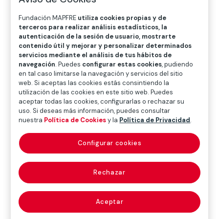
O
P
Q
R
S
T
U
Fundación MAPFRE
utiliza cookies propias y de
V
W
X
Y
Z
terceros para realizar análisis estadísticos, la
autenticación de la sesión de usuario, mostrarte
contenido útil y mejorar y personalizar determinados
Diccionario de seguros
servicios mediante el análisis de tus hábitos de
navegación
. Puedes
configurar estas cookies
, pudiendo
en tal caso limitarse la navegación y servicios del sitio
web. Si aceptas las cookies estás consintiendo la
administración
utilización de las cookies en este sitio web. Puedes
aceptar todas las cookies, configurarlas o rechazar su
forzosa
uso. Si deseas más información, puedes consultar
nuestra
Política de Cookies
y la
Política de Privacidad
.
(compulsory
Configurar cookies
administration)
Rechazar
Forma de realización forzosa de los bienes
Aceptar
embargados, en los que estos se entregan al acreedor
embargante para su uso, con el fin de que con los