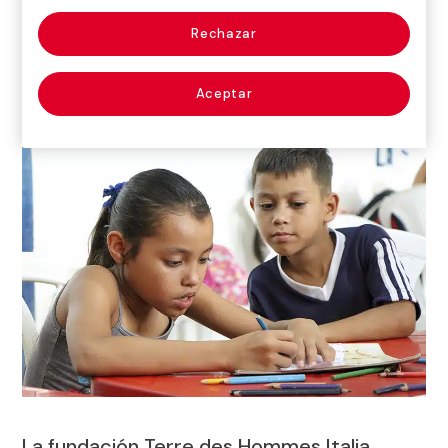
Cali, ofreciendo oportunidades a estudiantes de entornos
vulnerables.
Rechazar
Proyecto vigente
Aceptar
La fundación Terre des Hommes Italia