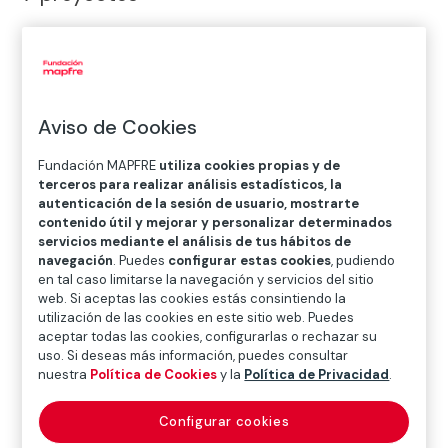
Aviso de Cookies
Fundación MAPFRE
utiliza cookies propias y de
terceros para realizar análisis estadísticos, la
autenticación de la sesión de usuario, mostrarte
contenido útil y mejorar y personalizar determinados
servicios mediante el análisis de tus hábitos de
navegación
. Puedes
configurar estas cookies
, pudiendo
en tal caso limitarse la navegación y servicios del sitio
web. Si aceptas las cookies estás consintiendo la
utilización de las cookies en este sitio web. Puedes
aceptar todas las cookies, configurarlas o rechazar su
Fundación Carvajal fortalece la educación
uso. Si deseas más información, puedes consultar
nuestra
Política de Cookies
y la
Política de Privacidad
.
en Colombia
Fundación Carvajal trabaja para reducir la brecha de
Configurar cookies
aprendizaje y mejorar el desarrollo escolar en 35 escuelas de