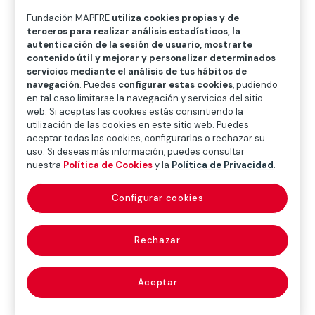
Horario: de 11:00 a 21:00 h
Fundación MAPFRE
utiliza cookies propias y de
terceros para realizar análisis estadísticos, la
E
ntrad
a libre
. ¡Cada compra y cada papeleta cuenta para
autenticación de la sesión de usuario, mostrarte
cambiar vidas!
contenido útil y mejorar y personalizar determinados
servicios mediante el análisis de tus hábitos de
navegación
. Puedes
configurar estas cookies
, pudiendo
en tal caso limitarse la navegación y servicios del sitio
web. Si aceptas las cookies estás consintiendo la
utilización de las cookies en este sitio web. Puedes
El próximo
14 de diciembre
celebramos la
XII edición
aceptar todas las cookies, configurarlas o rechazar su
del Mercadillo Solidario
en el
Hotel Wellington
uso. Si deseas más información, puedes consultar
nuestra
Política de Cookies
y la
Política de Privacidad
.
(Madrid)
. Una jornada única para compartir, colaborar
y ayudar a quienes más lo necesitan.
Configurar cookies
Este año, coincidiendo con el
50 aniversario de
Fundación MAPFRE
, nuestro mercadillo solidario tiene
Rechazar
un objetivo muy especial:
recaudar fondos para la
asociación Guerreros Púrpura
, dedicada a mejorar
la calidad de vida de menores con enfermedades
Aceptar
neurológicas y metabólicas.