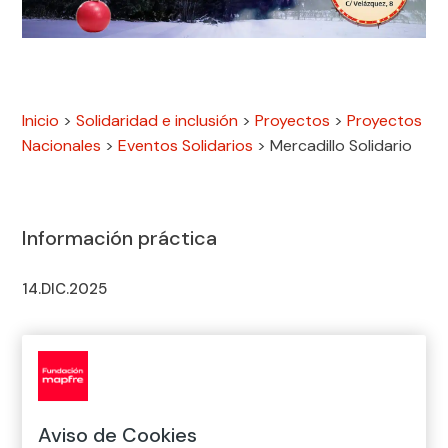
Inicio
>
Solidaridad e inclusión
>
Proyectos
>
Proyectos
Nacionales
>
Eventos Solidarios
>
Mercadillo Solidario
Información práctica
14.DIC.2025
Dónde
Hotel Wellington
Aviso de Cookies
Calle Velázquez, 8, 28001 Madrid