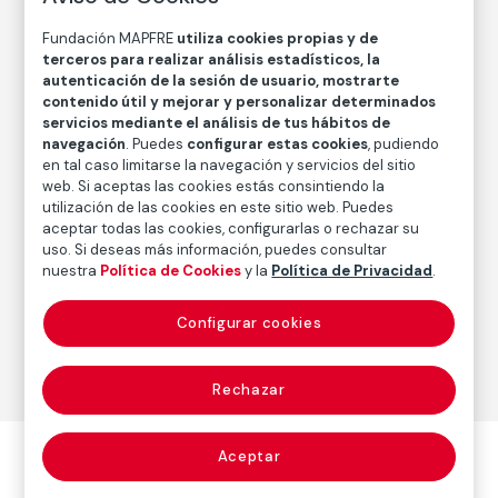
Fecha
Fundación MAPFRE
utiliza cookies propias y de
1947
terceros para realizar análisis estadísticos, la
autenticación de la sesión de usuario, mostrarte
Inscripción/Leyenda
contenido útil y mejorar y personalizar determinados
Firma en ángulo inferior derecho
servicios mediante el análisis de tus hábitos de
navegación
. Puedes
configurar estas cookies
, pudiendo
en tal caso limitarse la navegación y servicios del sitio
web. Si aceptas las cookies estás consintiendo la
Autor
utilización de las cookies en este sitio web. Puedes
Daniel Vázquez Díaz
aceptar todas las cookies, configurarlas o rechazar su
Nacimiento: Nerva, Huelva, 1882
uso. Si deseas más información, puedes consultar
nuestra
Política de Cookies
y la
Política de Privacidad
.
Fallecimiento: Madrid, 1969
Configurar cookies
Pintura
Rechazar
Aceptar
Otras obras del autor