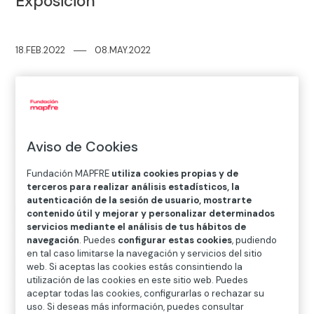
Exposición
18.FEB.2022
─
─
08.MAY.2022
Dónde
Centro de Fotografía KBr
Aviso de Cookies
Avenida Litoral, 30 – 08005 Barcelona
Más detalles
Fundación MAPFRE
utiliza cookies propias y de
terceros para realizar análisis estadísticos, la
autenticación de la sesión de usuario, mostrarte
Nacido en Solsona (Lérida) el 28 de septiembre de
contenido útil y mejorar y personalizar determinados
1860, Adolf Mas se traslada a Barcelona poco antes de
servicios mediante el análisis de tus hábitos de
navegación
. Puedes
configurar estas cookies
, pudiendo
1890. Deja así su ciudad natal y un trabajo de
en tal caso limitarse la navegación y servicios del sitio
procurador por un futuro incierto en la ciudad Condal
web. Si aceptas las cookies estás consintiendo la
y se hace hueco inicialmente en el sector textil. Unos
utilización de las cookies en este sitio web. Puedes
años después frecuenta el local
Els Quatre Gats
,
aceptar todas las cookies, configurarlas o rechazar su
uso. Si deseas más información, puedes consultar
donde establece relación con intelectuales y artistas