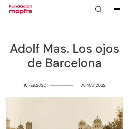
Adolf Mas. Los ojos
de Barcelona
18.FEB.2022
─
─
─
─
─
─
─
─
08.MAY.2022