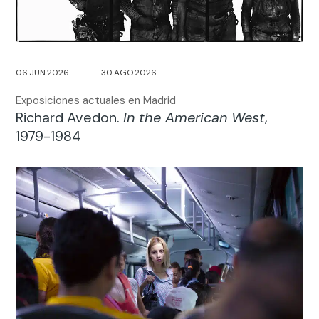
06.JUN.2026
─
─
30.AGO.2026
Exposiciones actuales en Madrid
Richard Avedon.
In the American West
,
1979-1984