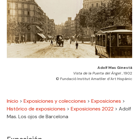
Adolf Mas Ginestà
Vista de la Puerta del Ángel
, 1902
© Fundació Institut Amatller d’Art Hispànic
Inicio
>
Exposiciones y colecciones
>
Exposiciones
>
Histórico de exposiciones
>
Exposiciones 2022
>
Adolf
Mas. Los ojos de Barcelona