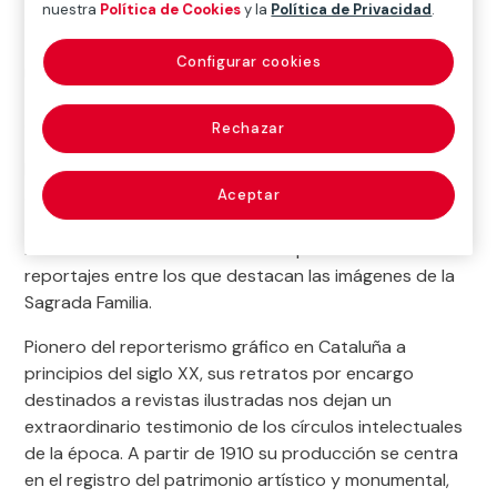
nuestra
Política de Cookies
y la
Política de Privacidad
.
de la época. Tras su formación como fotógrafo, en
1901 funda un primer establecimiento de venta de
Configurar cookies
material fotográfico que se convertirá, unos años más
tarde, en el «Estudio de Fotografía A. Mas», antecesor
del «Archivo Mas».
Rechazar
Mas se consolida como el fotógrafo de referencia de
arquitectos como Josep Puig i Cadafalch, que lo
Aceptar
contrata para fotografiar sus edificios a modo de
inventario. El autor realiza una amplia serie de
reportajes entre los que destacan las imágenes de la
Sagrada Familia.
Pionero del reporterismo gráfico en Cataluña a
principios del siglo XX, sus retratos por encargo
destinados a revistas ilustradas nos dejan un
extraordinario testimonio de los círculos intelectuales
de la época. A partir de 1910 su producción se centra
en el registro del patrimonio artístico y monumental,